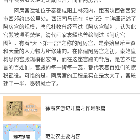
当年项羽放火烧的是咸阳宫，而非阿房宫。
阿房宫遗址位于秦都咸阳上林苑内，距离陕西省西安
市西郊约15公里处。西汉司马迁在《史记》中详细记述了
阿房宫的规模，唐代杜牧曾经写过《阿房宫赋》，认为此
宫殿被项羽焚烧，清代画家袁耀也曾绘制过《阿房宫
图》。有着“天下第一宫”之称的阿房宫，是秦始皇斥巨资
和大量的人力物力所修建的。在修建阿房宫之初，秦始皇
构思的宫殿规模很宏伟，而在这座宫殿的背后，是苦不堪
言的百姓们，宫殿的每一砖每一瓦，都代表着百姓们的赋
税徭役。可惜的是，阿房宫的工程量实在是太大了，宫殿
建了一半，秦朝就亡了。
徐霞客游记开篇之作是哪篇
范爱农主要内容