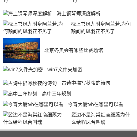
句
住，要霸占房子。
海上钢琴师深度解析
第七回
枕上书凤九附身阿兰若,为何
范进去拜见恩师周进。因范进要去山东任学道，周进
额间的凤羽花不见了
叮嘱范进到山东后关注荀玖使其进学。其时荀玫已同王惠
共同考中。两人遇到了算命先生陈礼，并为王惠的前途算
北京冬奥会有哪些比赛场馆
了一卦。
荀现的母亲病故，荀政及王惠想等殿试后在回家奔
win7文件夹加密
丧，因此想急瞒亡情，不成，只得回家。王惠同茏政共同
办完丧事后，王惠独自返回省城。
古诗中描写秋夜的诗句
第八回
高中三年规划
王惠回省城后，上任南昌知府。到南昌后，故意不肯
今宵大厦tvb在哪里可以看
接印，直到蓬太守送了银子才正式就职。后来宁王反叛，
攻下南昌，王惠降顺。后宁王兵败，王惠逃。
鬓边不是海棠红商细蕊为什
么给程凤台叫魂
第九回
娄公子两人回省城的路上，看到了为其家族看坟的仆