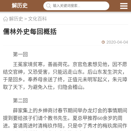
解历史
解历史
>
文化百科
儒林外史每回概括
2020-04-04
第一回
王冕家境贫寒，善画荷花。京官危素想见他，因不愿
结交官绅，又恐受害，只能远走山东。后山东发生洪灾，
于是回乡。奉养母亲送了终，正值元未明军起义，朱元璋
取了天下，为避免入仕，归隐会稽山。
第二回
薛家集上的乡绅商讨春节期间举办龙灯会的事情期间
提到要给孩子们请个教书先生。夏总甲推荐60余岁的周
进。宴请周进时清梅玖作陪，只是中了秀才的梅玖席间作