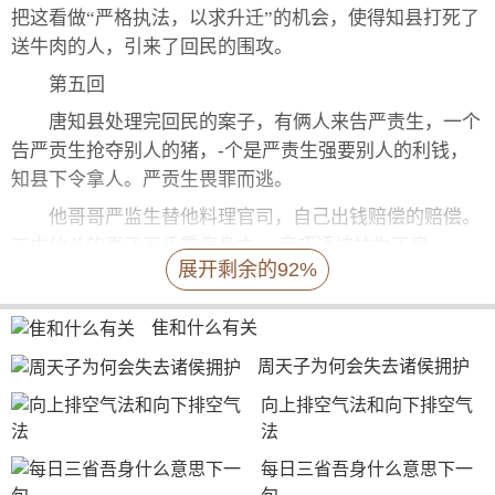
把这看做“严格执法，以求升迁”的机会，使得知县打死了
送牛肉的人，引来了回民的围攻。
第五回
唐知县处理完回民的案子，有俩人来告严责生，一个
告严贡生抢夺别人的猪，-个是严责生强要别人的利钱，
知县下令拿人。严贡生畏罪而逃。
他哥哥严监生替他料理官司，自己出钱赔偿的赔偿。
二中伙斗的妻子王氏重病身亡， 妾巧语被扶为正房。
展开剩余的92%
第六回
严监生病故。赵氏同哥哥王德王仁商议如何发送，严
隹和什么有关
监生的大哥严责生科举回来，却不顾弟弟的死，不仅不安
周天子为何会失去诸侯拥护
排丧事，反倒为了儿子的亲事去了省城。赵氏的儿子后来
向上排空气法和向下排空气
又病亡，王德给严责生写信让其回来，商议立嗣的事。回
法
来的路上，严贡生有假装发病，故意留下云片糕给船家
吃，反污船家吃了救人的药，最后赖了船钱。回到家后，
每日三省吾身什么意思下一
声称赵氏为妾，让儿子及新娘搬到死去的大哥家的正方