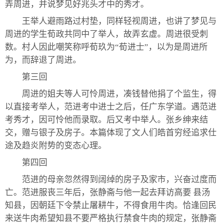
弄周进，并说梦见好兆头才中的秀才。
王举人避雨路过村垫，同样轻视周进，也讲了梦见与
周进的学生荀政共同中了举人，故弄玄虚。周进很受刺
数。村人因此嘲笑称呼荀玖为“荀进士”，以为是周进所
为，而辞退了周进。
第三回
周进的姐夫等人可怜周进，凑钱替他捐了个监生，得
以直接考举人，范进考中进士之后，任广东学道。遇范进
考秀才，因可怜他而录取。后又考中举人。张乡绅来结
交，赠与银子及房子。本篇体现了文人们皓首穷经追求仕
途及趋炎附势的变态心理。
第四回
范进的母亲忽然得到阔绰的房子及家市，兴奋过度而
亡。范进服丧三年后，张静斋与他一起去拜访高要 县汤
知县，因朝廷下令禁止屠耕牛，不得食用牛肉。恰逢回民
来送牛肉希望知县不要严格执行禁食牛肉的规定，张静斋