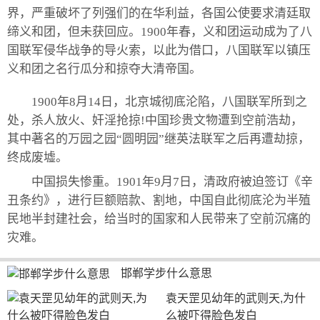
界，严重破坏了列强们的在华利益，各国公使要求清廷取
缔义和团，但未获回应。1900年春，义和团运动成为了八
国联军侵华战争的导火索，以此为借口，八国联军以镇压
义和团之名行瓜分和掠夺大清帝国。
1900年8月14日，北京城彻底沦陷，八国联军所到之
处，杀人放火、奸淫抢掠!中国珍贵文物遭到空前浩劫，
其中著名的万园之园“圆明园”继英法联军之后再遭劫掠，
终成废墟。
中国损失惨重。1901年9月7日，清政府被迫签订《辛
丑条约》，进行巨额赔款、割地，中国自此彻底沦为半殖
民地半封建社会，给当时的国家和人民带来了空前沉痛的
灾难。
邯郸学步什么意思
袁天罡见幼年的武则天,为什
么被吓得脸色发白