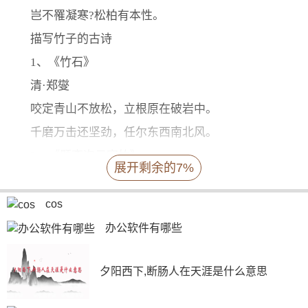
岂不罹凝寒?松柏有本性。
描写竹子的古诗
1、《竹石》
清·郑燮
咬定青山不放松，立根原在破岩中。
千磨万击还坚劲，任尔东西南北风。
2、《题李次云窗竹》
展开剩余的7%
唐·白居易
不用裁为鸣凤管，不须截作钓鱼竿。
cos
千花百草凋零后，留向纷纷雪里看。
办公软件有哪些
夕阳西下,断肠人在天涯是什么意思