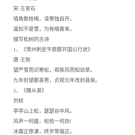
宋·王安石
墙角数枝梅，凌寒独自开。
遥知不是雪，为有暗香来。
描写松树的古诗
1、《常州刺史平原郡开国公行状》
唐·王勃
望严雪而识寒松，观疾风而知劲草。
九年封望都县男，贞观元年改封县侯。
2、《赠从弟》
刘桢
亭亭山上松，瑟瑟谷中风。
风声一何盛，松枝一何劲!
冰霜正惨凄，终岁常端正。