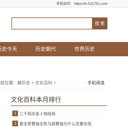
手机访问：
https://m.531761.com
历史今天
历史朝代
世界历史
当前位置：
解历史
>
文化百科
>
手机阅读
文化百科本月排行
1
三千鸦杀各人物结局
2
娄圭帮曹操击败马超曹操为什么还要杀他