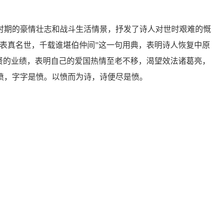
时期的豪情壮志和战斗生活情景，抒发了诗人对世时艰难的慨
一表真名世，千载谁堪伯仲间”这一句用典，表明诗人恢复中原
先贤的业绩，表明自己的爱国热情至老不移，渴望效法诸葛亮，
愤，字字是愤。以愤而为诗，诗便尽是愤。