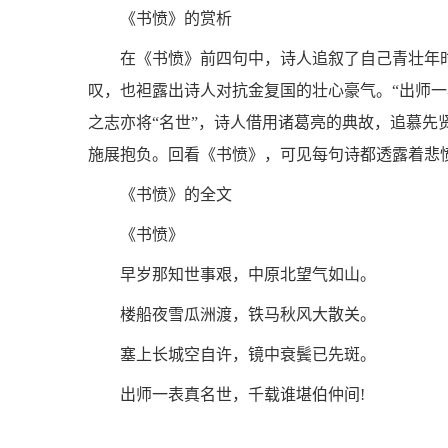
《书愤》的赏析
在《书愤》前四句中，诗人追叙了自己青壮年
叹，也袒露出诗人对抗金复国的壮心豪气。“出师
之志亦将“名世”，诗人借用诸葛亮的典故，追慕
施展抱负。回看《书愤》，可见每句诗都透露着悲
《书愤》的全文
《书愤》
早岁那知世事艰，中原北望气如山。
楼船夜雪瓜洲渡，铁马秋风大散关。
塞上长城空自许，镜中衰鬓已先斑。
出师一表真名世，千载谁堪伯仲间!