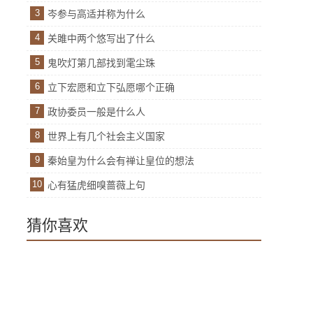
3
岑参与高适并称为什么
4
关雎中两个悠写出了什么
5
鬼吹灯第几部找到雮尘珠
6
立下宏愿和立下弘愿哪个正确
7
政协委员一般是什么人
8
世界上有几个社会主义国家
9
秦始皇为什么会有禅让皇位的想法
10
心有猛虎细嗅蔷薇上句
猜你喜欢