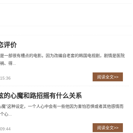
恋评价
是一部很有槽点的电影。因为改编自老套的韩国电视剧，剧情是医院
、得...
阅读全文>>
 15:36
弦的心魔和路招摇有什么关系
心魔”这种设定，一个人心中会有一些他因为害怕恐惧或者其他感情而
心...
阅读全文>>
 09:44