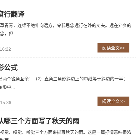
窟行翻译
草青青，连绵不绝伸向远方，令我思念远行在外的丈夫。远在外乡的
，但...
阅读全文>>
16:22
形公式
形两个锐角互余；（2）直角三角形斜边上的中线等于斜边的一半；
形中...
阅读全文>>
 15:36
从哪三个方面写了秋天的雨
视觉、嗅觉、听觉三个方面来描写秋天的雨。这是一篇抒情意味很浓