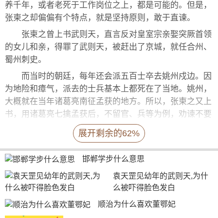
养千年，或者老死于工作岗位之上，都是可能的。但是，
张柬之却偏偏有个特点，就是坚持原则，敢于直谏。
张柬之曾上书武则天，直言反对皇室宗亲娶突厥首领
的女儿和亲，得罪了武则天，被赶出了京城，就任合州、
蜀州刺史。
而当时的朝廷，每年还会派五百士卒去姚州戍边。因
为地险和瘴气，派去的士兵基本上都死在了当地。姚州，
大概就在当年诸葛亮南征孟获的地方。所以，张柬之又上
书，用诸葛亮七擒孟获后，不留官、兵等为例，劝谏不要
再派兵去了，纯粹是耗费财力，人力，却徒劳无功。结
展开剩余的62%
果，再次触了霉头，被武则天从刺史的位置给贬到了荆州
大都督府长史的板凳上去了。刺史怎么说还是地方首长，
邯郸学步什么意思
这下直接成幕僚了。
袁天罡见幼年的武则天,为什
么被吓得脸色发白
这张柬之是越混越差了，那为什么快到了八十岁时，
顺治为什么喜欢董鄂妃
竟然还做了宰相，最后还能发动“神龙政变”，成就如此辉