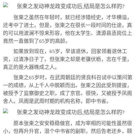
张柬之虽然在年轻时，就已经涉猎经史，才华横溢，
还考中了进士。但是，张柬之在很长一段时间的仕途，真
的可以用波澜不惊来形容，他在太学生、清源县丞岗位上
竟然一直做到了65岁的高龄。
如果放到现在，65岁，早该退休，回家领着退休工
资，过清净日子了。但张柬之却是老骥伏枥，志在千里，
真正的是大器晚成之人。
张柬之65岁时，在武周朝廷的贤良科召试中以策问第
一的成绩，从上千人中脱颖而出。张柬之因此受到提拔，
被授予了监察御史之职，成了京官。很快，又被授予凤阁
舍人。凤阁是武周时期的机构名称，即中书省。
原本张柬之安安稳稳做官，成为宰相的可能性虽然很
小，但再升升官，混个中书省的副职，然后告老还乡，颐