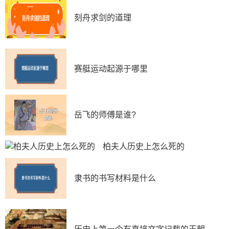
煌的大业呢?这就不得不提到另外一个人了，他就是千古
刻舟求剑的道理
名相狄仁杰。
张柬之和狄仁杰有相似之处，两人年龄相仿，张柬之
大狄仁杰5岁;而且两人都敢于直谏，都是从内心深处忠于
李唐的。
赛艇运动起源于哪里
狄仁杰在武则天选继承人时，就曾说服武则天立了李
显为皇太子。张柬之的执着，也让狄仁杰觉得，张柬之是
他实现复兴李唐大业的最好人选。所以，在武则天让狄仁
岳飞的师傅是谁?
杰推荐贤能时，狄仁杰两次极力推荐了张柬之，最终把张
柬之送上了宰相的位置。狄仁杰之后又推荐了姚崇、桓彦
柏夫人历史上怎么死的
范、敬晖、崔玄暐、袁恕等十余人。
隶书的书写材料是什么
因为张柬之、崔玄暐、敬晖、桓彦范、袁恕五人是发
动“神龙政变”的五大核心，而且均是由狄仁杰推荐的。所
以，就有些史料说，“神龙政变”就是狄仁杰早已经谋划
好，用来推翻武则天的。这一说法有一定道理，但狄仁杰