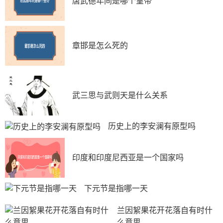
唐武德年间是哪个皇帝
1954年大学毕业后完婚，婚后两人完婚，婚后一年生子，
取名：梁鉴。可是幸福的婚姻仅维持了仅仅10年，1964
年，两人因三观不合离婚。梁鉴抚养权判给了前妻，因为
周培源家里三个女儿没有儿子，为了延续香火，就将外孙
章邯是怎么死的
“梁鉴”改名“周志兵”，随了周姓。
离婚不久，梁从诫又娶了第二任妻子方晶，生了一个
女儿梁帆。梁帆从小被送到美国留学，1900年5月因在荷
武三思与武则天是什么关系
兰参加“为世界儿童为未来为和平”活动，她为没有中国国
旗而争取中国利益，这件事传入中国加上她名门之后的光
环她一下子名声大噪，之后人们总是拿她和奶奶林徽因作
历史上的李安澜有原型吗
比较，梁帆为人低调，她实在不想活在爷爷奶奶的光环之
下，整天被人当做谈资，经过父亲梁从诫同意，也随了母
印度和印度尼西亚是一个国家吗
姓，把名字改成方帆。
下元节是指哪一天
3.梁思成再娶，后母当家，梁家已今非昔比
兰因絮果花开花落自有时什
虽然现在不是民国时代了，改姓氏不再是对长辈大不
么意思