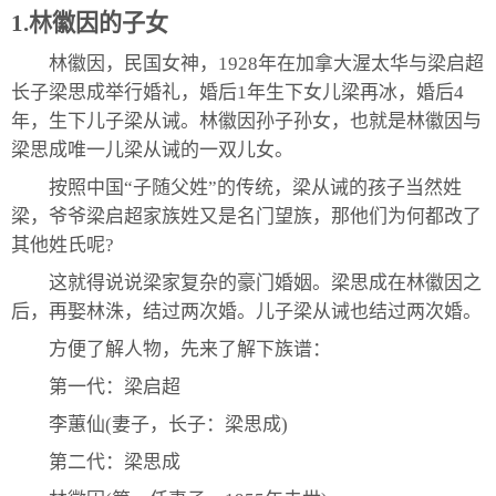
1.林徽因的子女
林徽因，民国女神，1928年在加拿大渥太华与梁启超
长子梁思成举行婚礼，婚后1年生下女儿梁再冰，婚后4
年，生下儿子梁从诫。林徽因孙子孙女，也就是林徽因与
梁思成唯一儿梁从诫的一双儿女。
按照中国“子随父姓”的传统，梁从诫的孩子当然姓
梁，爷爷梁启超家族姓又是名门望族，那他们为何都改了
其他姓氏呢?
这就得说说梁家复杂的豪门婚姻。梁思成在林徽因之
后，再娶林洙，结过两次婚。儿子梁从诫也结过两次婚。
方便了解人物，先来了解下族谱：
第一代：梁启超
李蕙仙(妻子，长子：梁思成)
第二代：梁思成