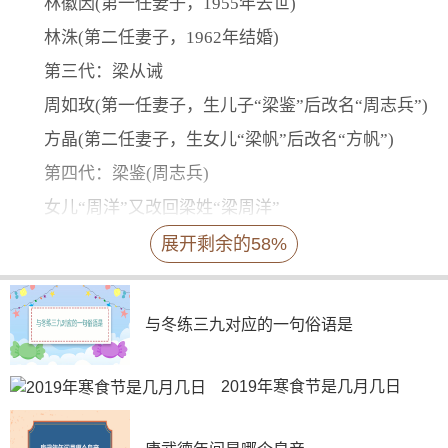
林徽因(第一任妻子，1955年去世)
林洙(第二任妻子，1962年结婚)
第三代：梁从诫
周如玫(第一任妻子，生儿子“梁鉴”后改名“周志兵”)
方晶(第二任妻子，生女儿“梁帆”后改名“方帆”)
第四代：梁鉴(周志兵)
女儿“周洋”又改回梁姓“梁周洋”
展开剩余的58%
2.从梁从诫的两次婚姻说起
第一次婚姻，妻子周如玫，是当时北大校长周培源的
与冬练三九对应的一句俗语是
女儿，俩人都是清华北大书香门第，可谓没当户对，两人
青梅竹马。
2019年寒食节是几月几日
1950年，梁从诫报考清华大学建筑系后，因两分之差
落榜，后转入北大历史系学习，在大学两人确定为恋人，