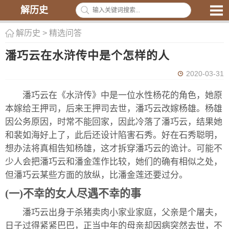
解历史
解历史
>
精选问答
潘巧云在水浒传中是个怎样的人
2020-03-31
潘巧云在《水浒传》中是一位水性杨花的角色，她原
本嫁给王押司，后来王押司去世，潘巧云改嫁杨雄。杨雄
因公务原因，时常不能回家，因此冷落了潘巧云，结果她
和裴如海好上了，此后还设计陷害石秀。好在石秀聪明，
想办法将真相告知杨雄，这才拆穿潘巧云的诡计。可能不
少人会把潘巧云和潘金莲作比较，她们的确有相似之处，
但潘巧云某些方面的放纵，比潘金莲还要过分。
(一)不幸的女人尽遇不幸的事
潘巧云出身于杀猪卖肉小家业家庭，父亲是个屠夫，
日子过得紧紧巴巴，正当中年的母亲却因病突然去世，不