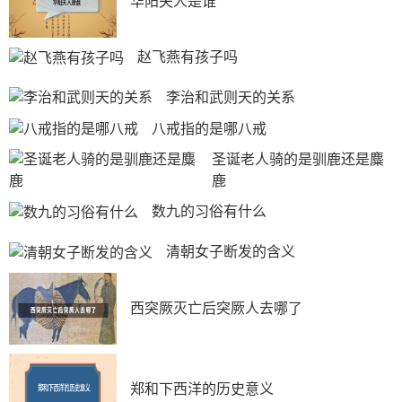
华阳夫人是谁
不会引起人们的注意。这一招可谓是胆大包天，一局险
棋，不记得那位哲人曾经说过：女人要是胆大起来，连男
人不敢做的事她都敢做。
赵飞燕有孩子吗
潘巧云就属于这种人，他向父亲提出要给前夫做个道
李治和武则天的关系
场，不枉夫妻一场，老爷子哪知女儿有这种花花肠子呢!
还认为女儿挺有情义呢!就按她的授意跑到报恩寺请来大
八戒指的是哪八戒
和尚裴如海，几天道场一做，让人跌镜的是裴和尚竟然认
圣诞老人骑的是驯鹿还是麋
潘老爷子做了干爹，这样一来潘巧云和他就成了兄妹。
鹿
这大概就是她认为的名正言顺，两人就肆无忌惮的眉
数九的习俗有什么
来眼去，荒唐一幕让闲人石秀给看了个清楚明白，本想告
诉杨哥又怕证据不充分，落个挑拨名分。都说捉贼拿脏捉
清朝女子断发的含义
奸拿双，他决定暗中观察，收集证据，料定两人非是什么
好货。
西突厥灭亡后突厥人去哪了
这石秀也真是的，一个外来户干嘛对人家淫事如此上
心，你个“拼命三郎”不能讲在这件事上拼出个什么命吧，
这也太低俗了。再说，道场法事没完几天，潘巧云就急不
郑和下西洋的历史意义
可耐，又找老爷子说要到庙里去给母亲还愿，你看，多么