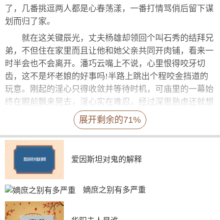
了，几番挑逗两人都是心春荡漾，一番打情骂俏后留下谋
划而归了家。
就在这关键辰光，丈夫杨雄却领回个叫石秀的结拜兄
弟，不但住在家里而且让他和她父亲共同开肉铺，看来一
时半会也不会离开。潘巧云嘴上不说，心里恨得咬牙切
齿，这不是坏老娘的好事吗!半路上跳出个程咬金挡道的
玩意。刚起的淫心只得收敛并等待时机，可庙里的一幕始
终在眼前飘来晃去，淫心实在难忍，经过深思熟虑还就想
出个办法。
展开剩余的71%
爱因斯坦对鬼的解释
(二)为满淫欲，铤而走险
潘巧云心里有了裴和尚便朝思暮想，又担怕老公杨雄
嫡庶之别有多严重
受不了绿帽压力而使野性子，便想出个她认为极保险的法
子，那就是把裴和尚请到家里来，光明正大且名正言顺，