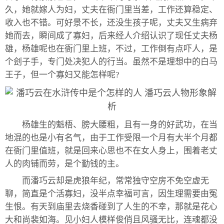
久，她就嫁人为妇，丈夫在衙门里当差，工作还算稳定、
收入也不错。可好景不长，还没生孩子呢，丈夫又生病弃
她而去，瞬间成了寡妇，后来经人介绍认识了现任丈夫杨
雄，杨雄呢也在衙门里上班，不过，工作倒有点吓人，是
个刽子手，专门处决犯人的行当。虽然不是理想中的白马
王子，但一个寡妇又能怎样呢?
杨雄生的魁梧、膀大腰粗，且有一身的好武功，在当
地混的也是小有名气，由于工作受限一个月有大半个月都
在衙门里值班，就是回来心思也不在女人身上，围着老丈
人的肉铺而劳，是个勤钱的主。
而潘巧云却是虎狼年纪，常常独守空房不免空虚无
聊，简直是个活寡妇，没半点幸福可言，因生理需要由冤
生恨。有天到庙里去烧香碰到了人生的不幸，那就是花心
大和尚裴如海。见小妇人模样俊俏且风骚无比，连魂都没