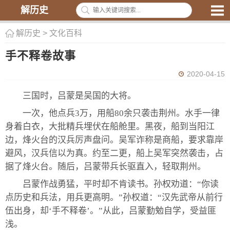
解历史
解历史
>
文化百科
手不释卷故事
2020-04-15
三国时，吕蒙是吴国的大将。
一次，他点兵3万，用船80余只袭击荆州。水手一律
身着白衣，大批精兵埋伏在船舱里。黑夜，船到当阳江
边，烽火台的汉兵厉声盘问。吴军诈称是商船，要求靠岸
避风，汉兵信以为真。约至二更，船上吴军突然袭击，占
据了烽火台。随后，吕蒙带兵长驱直入，轻取荆州。
吕蒙作战勇猛，平时却不肯读书。孙权劝道：“你读
点历史和兵法，用兵更高明。”孙权道：“汉先武帝从前行
伍出身，却‘手不释卷’。”从此，吕蒙勤勉自学，受益匪
浅。