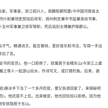
晋政治家，军事家，浙江绍兴人，祖籍陈郡阳夏(今中国河南省太
尚书仆射兼领吏部加后将军、扬州刺史兼中书监兼录尚书事、
十五州军事兼卫将军等职，死后追封太傅兼庐陵郡公。
有才气，精通诗文，能言善辩，爱好音乐和书法，写得一手出
就出了名。
史书的官员)，他一口拒绝了，就寓居于会稽东山(今浙江上虞
王羲之等人一起游山玩水，作诗写文，或打猎钓鱼。后来，谢
宫)庚冰手下当了一个多月的官，便又告退回家了。来揭秘吧
员)，他还是不上任。出来做官，他也回信加以拒绝。因为他
谢安就隐居于东山。