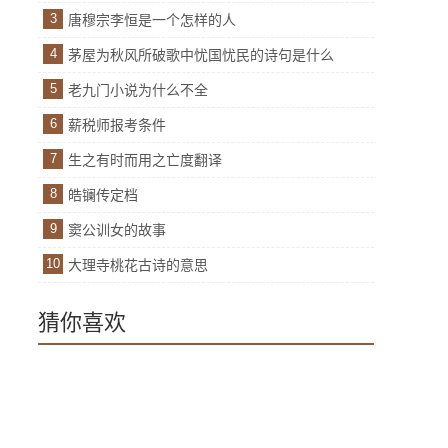
3
唐穆宗李恒是一个怎样的人
4
茅屋为秋风所破歌中忧国忧民的诗句是什么
5
老九门小说为什么不全
6
薪税师报考条件
7
生之有时而用之亡度翻译
8
皓镧传定档
9
窦公训女的故事
10
大理寺桃花古诗的意思
猜你喜欢