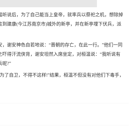
温听说后，为了自己能当上皇帝，就率兵以祭祀之机，想除掉
到建康(今江苏南京市)城外的新亭，并在新亭埋下伏兵，派
安，谢安神色自若地说：“晋朝的存亡，在此一行。”他们一同
之吓得汗流侠背，谢安坦然入席坐定，对桓温说：“我听说有
呢?”
为了自卫，不得不这样!”结果，桓温不但没有对他们下毒手，