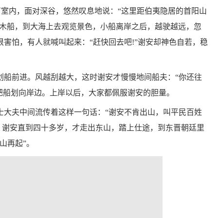
石室内，面对深谷，悠然叹息地说：“这里距伯夷隐居的首阳山
坐上木船，到大海上去观览景色，小船离岸之后，越驶越远，忽
害怕，有人就喊叫起来：“赶快回去吧!”谢安却神色自若，稳
划船前进。风越刮越大，这时谢安才慢慢地间船夫：“你还往
把船划向岸边。上岸以后，大家都佩服谢安的胆量。
士大夫中间流传着这样一句话：“谢安不肯出山，叫平民百姓
，谢安直到四十多岁，才走出东山，踏上仕途，到东晋朝廷里
山再起”。