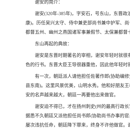
谢安的简介：
谢安(320年-385年)，字安石，号东山，东
康)。历任吴兴太守、侍中兼吏部尚书兼中护军、
都督五州、幽州之燕国诸军事兼假节、太保兼都督
东山再起的典故：
谢安是东晋时期著名的宰相，谢安年轻时就很
色的行书。东晋大臣王导很器重他，因此他年轻时
有一次，朝廷派人请他担任佐著作郎(协助编修
县东南)。这里风景优美，山明水秀。他和好朋友
安的名声越来越大，朝廷一再要他出来做官。
谢安迫不得已，才在扬州刺史(州的最高行政长
据悉不久朝廷又派他担任尚书郎(协助尚书办事的官
屡次违抗任命，朝廷降下罪来，终身不许他做官。