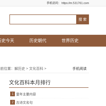
手机访问：
https://m.531761.com
历史今天
历史朝代
世界历史
当前位置：
解历史
>
文化百科
>
手机阅读
文化百科本月排行
1
童年主要内容
2
古诗文名句