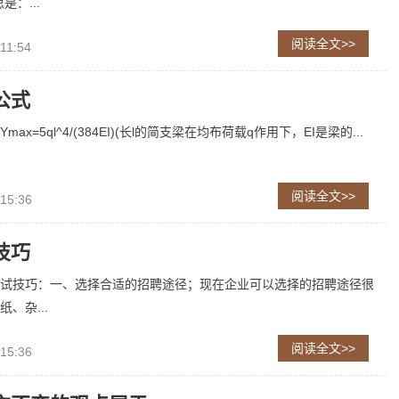
是：...
阅读全文>>
11:54
公式
ax=5ql^4/(384EI)(长l的简支梁在均布荷载q作用下，EI是梁的...
阅读全文>>
 15:36
技巧
试技巧：一、选择合适的招聘途径；现在企业可以选择的招聘途径很
、杂...
阅读全文>>
 15:36