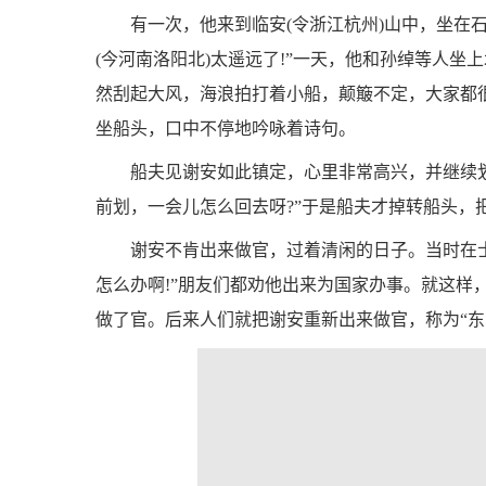
有一次，他来到临安(令浙江杭州)山中，坐在
(今河南洛阳北)太遥远了!”一天，他和孙绰等人
然刮起大风，海浪拍打着小船，颠簸不定，大家都很
坐船头，口中不停地吟咏着诗句。
船夫见谢安如此镇定，心里非常高兴，并继续
前划，一会儿怎么回去呀?”于是船夫才掉转船头，
谢安不肯出来做官，过着清闲的日子。当时在
怎么办啊!”朋友们都劝他出来为国家办事。就这样
做了官。后来人们就把谢安重新出来做官，称为“东