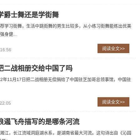
学爵士舞还是学街舞
荐学习街舞，生活中跳街舞的男生比较多，从小练习街舞能练出优美
身健...
阅读全文>>
 16:56
把二战相册交给中国了吗
022年11月17日把二战相册无偿捐给了中国驻芝加哥总领事馆，中国驻
阅读全文>>
22:05
浪遏飞舟描写的是哪条河流
湘江，长江流域洞庭湖水系，是湖南省最大河流。这句诗出自《沁园