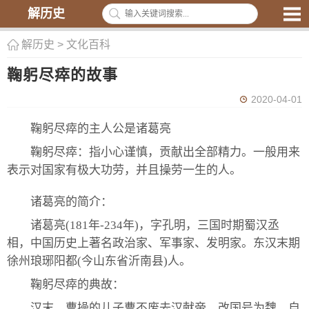
解历史
解历史
>
文化百科
鞠躬尽瘁的故事
2020-04-01
鞠躬尽瘁的主人公是诸葛亮
鞠躬尽瘁：指小心谨慎，贡献出全部精力。一般用来
表示对国家有极大功劳，并且操劳一生的人。
诸葛亮的简介：
诸葛亮(181年-234年)，字孔明，三国时期蜀汉丞
相，中国历史上著名政治家、军事家、发明家。东汉末期
徐州琅琊阳都(今山东省沂南县)人。
鞠躬尽瘁的典故：
汉末，曹操的儿子曹丕废去汉献帝，改国号为魏，自