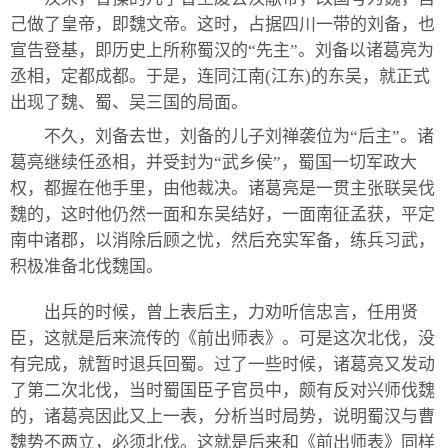
己做了皇帝，即魏文帝。这时，占据四川一带的刘备，也
宣告登基，即历史上所称蜀汉的“先主”。刘备以诸葛亮为
丞相，定都成都。于是，连同江南(江东)的东吴，就正式
出现了魏、蜀、吴三国的局面。
不久，刘备去世，刘备的儿子刘禅袭位为“后主”。诸
葛亮继续任丞相，并受封为“武乡侯”，蜀国一切军政大
权，都握在他手里，由他裁决。诸葛亮是一贯主张联吴伐
魏的，这时他仍然一面和东吴结好，一面南征孟获，平定
南中诸郡，以消除后顾之忧，然后充实军备，练兵习武，
积极准备北伐魏国。
出兵的时候，曾上表后主，力劝听信忠言，任用贤
臣，这就是后来流传的《前出师表》。可是这次北伐，没
有完成，就暂时退兵回蜀。过了一些时候，诸葛亮又发动
了第二次北伐，当时蜀国臣子官员中，颇有反对兴师伐魏
的，诸葛亮因此又上一表，分析当时局势，说明蜀汉与曹
魏势不两立，必须北伐。这就是后来和《前出师表》同样