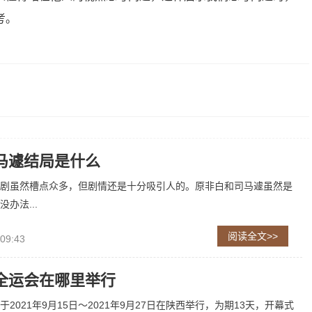
考。
马遽结局是什么
剧虽然槽点众多，但剧情还是十分吸引人的。原非白和司马遽虽然是
办法...
阅读全文>>
 09:43
全运会在哪里举行
2021年9月15日～2021年9月27日在陕西举行，为期13天，开幕式