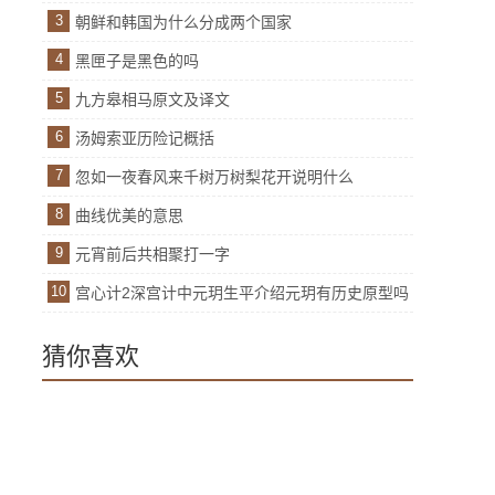
3
朝鲜和韩国为什么分成两个国家
4
黑匣子是黑色的吗
5
九方皋相马原文及译文
6
汤姆索亚历险记概括
7
忽如一夜春风来千树万树梨花开说明什么
8
曲线优美的意思
9
元宵前后共相聚打一字
10
宫心计2深宫计中元玥生平介绍元玥有历史原型吗
猜你喜欢