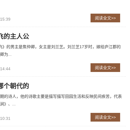
阅读全文>>
 15:39
飞的主人公
飞》的男主是焦仲卿，女主是刘兰芝。刘兰芝17岁时，嫁给庐江郡的
为...
阅读全文>>
 14:44
哪个朝代的
期的诗人，他的诗歌主要是描写描写田园生活和反映民间疾苦，代表
》、...
阅读全文>>
 10:31