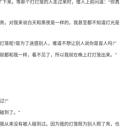
了下来。等那个打灯笼的人走过来时，僧人上前问道：“你真
光亮，对我来说白天和黑夜是一样的，我甚至都不知道灯光是
灯笼呢?是为了迷惑别人，难道不想让别人说你是盲人吗?”
们就都和我一样，看不见了，所以我就在晚上打灯笼出来。”
?”
碰到了。”
但我从来没有被人碰到过。因为我的灯笼既为别人照了亮，也