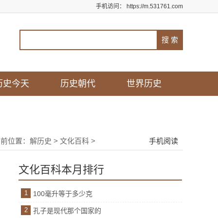
手机访问：
https://m.531761.com
历史今天
历史朝代
世界历史
当前位置：
解历史
>
文化百科
>
手机阅读
文化百科本月排行
1
100毫升等于多少克
2
孔子是现代那个国家的