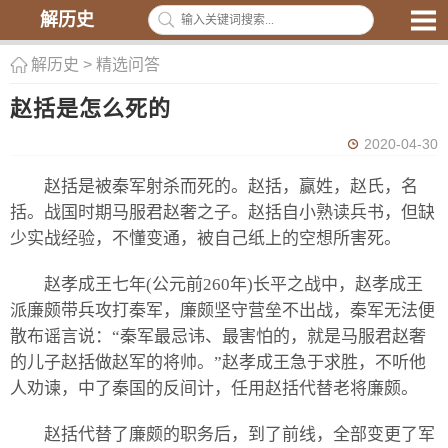
解历史
解历史
>
精选问答
赵括是怎么死的
2020-04-30
赵括是被秦军射杀而死的。赵括，赢姓，赵氏，名
括。战国时期马服君赵奢之子。赵括自小熟读兵书，但缺
少实战经验，不懂变通，被自己纸上的空想所害死。
赵孝成王七年(公元前260年)长平之战中，赵孝成王
派廉颇带兵攻打秦军，廉颇坚守营垒不出战，秦军无法便
散布谣言说：“秦军最忌讳、最害怕的，就是马服君赵奢
的儿子赵括做赵军的将帅。”赵孝成王急于求胜，不听他
人劝谏，中了秦国的反间计，任用赵括代替老将廉颇。
赵括代替了廉颇的职务后，到了前线，全部变更了军