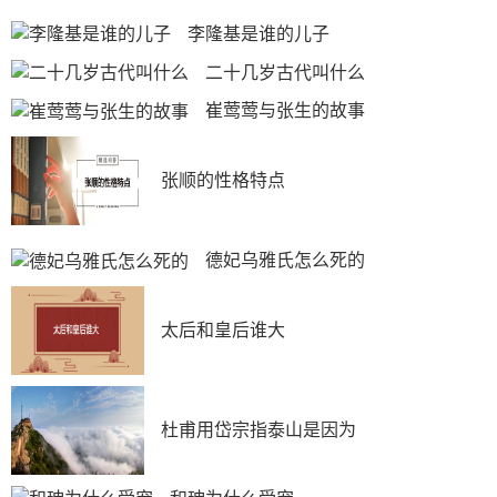
李隆基是谁的儿子
二十几岁古代叫什么
崔莺莺与张生的故事
张顺的性格特点
德妃乌雅氏怎么死的
太后和皇后谁大
杜甫用岱宗指泰山是因为