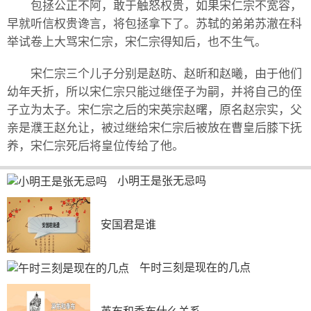
包拯公正不阿，敢于触怒权贵，如果宋仁宗不宽容，
早就听信权贵谗言，将包拯拿下了。苏轼的弟弟苏澈在科
举试卷上大骂宋仁宗，宋仁宗得知后，也不生气。
宋仁宗三个儿子分别是赵昉、赵昕和赵曦，由于他们
幼年夭折，所以宋仁宗只能过继侄子为嗣，并将自己的侄
子立为太子。宋仁宗之后的宋英宗赵曙，原名赵宗实，父
亲是濮王赵允让，被过继给宋仁宗后被放在曹皇后膝下抚
养，宋仁宗死后将皇位传给了他。
小明王是张无忌吗
安国君是谁
午时三刻是现在的几点