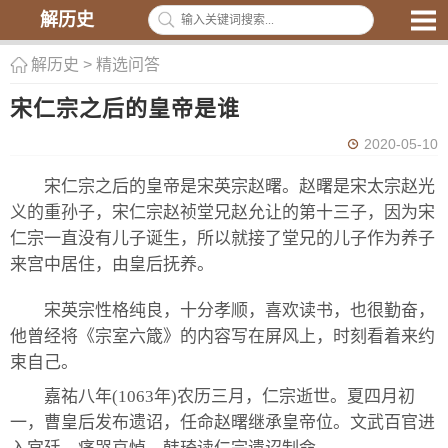
解历史
解历史
>
精选问答
宋仁宗之后的皇帝是谁
2020-05-10
宋仁宗之后的皇帝是宋英宗赵曙。赵曙是宋太宗赵光
义的重孙子，宋仁宗赵祯堂兄赵允让的第十三子，因为宋
仁宗一直没有儿子诞生，所以就接了堂兄的儿子作为养子
来宫中居住，由皇后抚养。
宋英宗性格纯良，十分孝顺，喜欢读书，也很勤奋，
他曾经将《宗室六箴》的内容写在屏风上，时刻看着来约
束自己。
嘉祐八年(1063年)农历三月，仁宗逝世。夏四月初
一，曹皇后发布遗诏，任命赵曙继承皇帝位。文武百官进