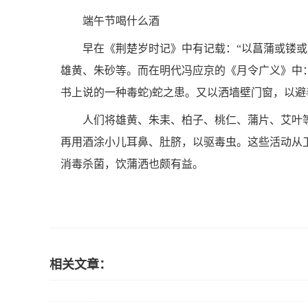
端午节喝什么酒
早在《荆楚岁时记》中有记载：“以菖蒲或镂
雄黄、朱砂等。而在明代冯应京的《月令广义》中：
书上说的一种毒蛇)蛇之患。又以洒墙壁门窗，以避
人们将雄黄、朱耒、柏子、桃仁、蒲片、艾叶
再用酒涂小儿耳鼻、肚脐，以驱毒虫。这些活动从
消毒杀菌，饮蒲洒也颇有益。
相关文章：