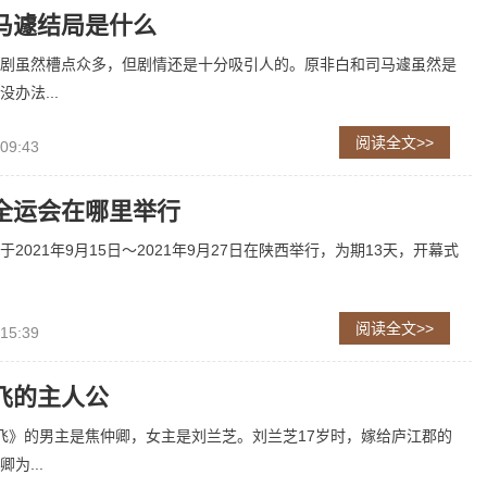
马遽结局是什么
剧虽然槽点众多，但剧情还是十分吸引人的。原非白和司马遽虽然是
办法...
阅读全文>>
 09:43
全运会在哪里举行
2021年9月15日～2021年9月27日在陕西举行，为期13天，开幕式
阅读全文>>
 15:39
飞的主人公
飞》的男主是焦仲卿，女主是刘兰芝。刘兰芝17岁时，嫁给庐江郡的
为...