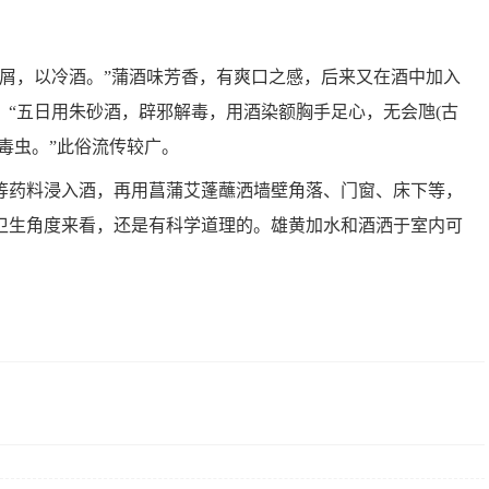
或屑，以冷酒。”蒲酒味芳香，有爽口之感，后来又在酒中加入
“五日用朱砂酒，辟邪解毒，用酒染额胸手足心，无会虺(古
毒虫。”此俗流传较广。
等药料浸入酒，再用菖蒲艾蓬蘸洒墙壁角落、门窗、床下等，
卫生角度来看，还是有科学道理的。雄黄加水和酒洒于室内可