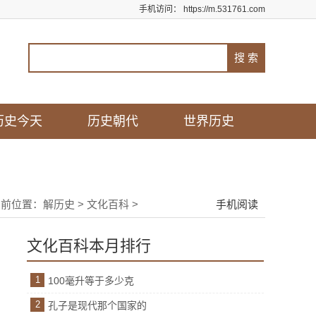
手机访问：
https://m.531761.com
历史今天
历史朝代
世界历史
当前位置：
解历史
>
文化百科
>
手机阅读
文化百科本月排行
1
100毫升等于多少克
2
孔子是现代那个国家的