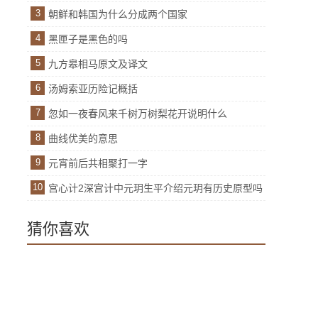
3
朝鲜和韩国为什么分成两个国家
4
黑匣子是黑色的吗
5
九方皋相马原文及译文
6
汤姆索亚历险记概括
7
忽如一夜春风来千树万树梨花开说明什么
8
曲线优美的意思
9
元宵前后共相聚打一字
10
宫心计2深宫计中元玥生平介绍元玥有历史原型吗
猜你喜欢