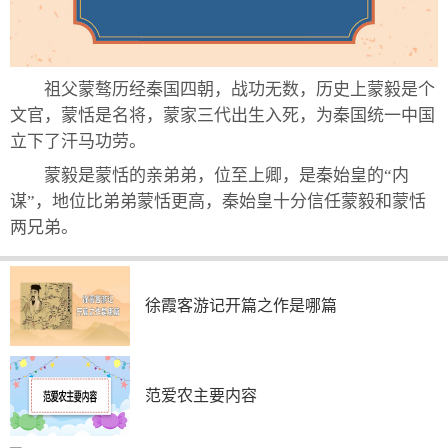
祖父蒙骜历经秦国四朝，战功无数，历史上蒙毅是个
文官，蒙恬是名将，蒙家三代出生入死，为秦国统一中国
立下了汗马功劳。
蒙毅是蒙恬的亲弟弟，位至上卿，是秦始皇的“内
谋”，地位比弟弟蒙恬更高，秦始皇十分信任蒙毅和蒙恬
两兄弟。
徐霞客游记开篇之作是哪篇
范爱农主要内容