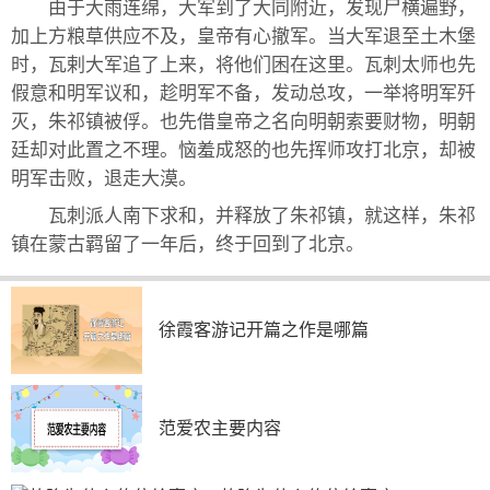
由于大雨连绵，大军到了大同附近，发现尸横遍野，
加上方粮草供应不及，皇帝有心撤军。当大军退至土木堡
时，瓦剌大军追了上来，将他们困在这里。瓦刺太师也先
假意和明军议和，趁明军不备，发动总攻，一举将明军歼
灭，朱祁镇被俘。也先借皇帝之名向明朝索要财物，明朝
廷却对此置之不理。恼羞成怒的也先挥师攻打北京，却被
明军击败，退走大漠。
瓦刺派人南下求和，并释放了朱祁镇，就这样，朱祁
镇在蒙古羁留了一年后，终于回到了北京。
徐霞客游记开篇之作是哪篇
范爱农主要内容