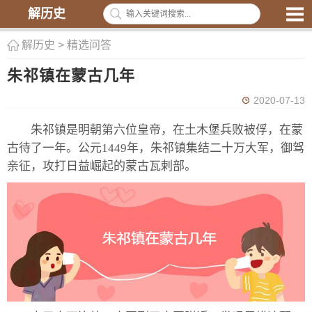
解历史
解历史
>
精选问答
朱祁镇在蒙古几年
2020-07-13
朱祁镇是明朝第六位皇帝，在土木堡兵败被俘，在蒙
古待了一年。公元1449年，朱祁镇集结二十万大军，御驾
亲征，攻打日益崛起的蒙古瓦剌部。