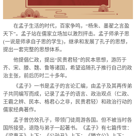
在孟子生活的时代，百家争鸣，“杨朱、墨翟之言盈
天下”。孟子站在儒家立场加以激烈抨击。孟子师承子思
(一说是师承自子思的学生)，继承和发展了孔子的思想，
提出一套完整的思想体系。
他提倡仁政，提出“民贵君轻”的民本思想，游历于
齐、宋、滕、魏、鲁等诸国，希望追随孔子推行自己的政
治主张，前后历时二十多年。
《孟子》一书是孟子的言论汇编，由孟子及其再传弟
子共同编写而成，记录了孟子的语言、政治观点（仁政、
王霸之辨、民本、格君心之非，民贵君轻）和政治行动的
儒家经典著作。
孟子曾仿效孔子，带领门徒周游各国。但不被当时各
国所接受，退隐与弟子一起著书。《孟子》有七篇传世：
《梁惠王》上下；《公孙丑》上下；《滕文公》上下；