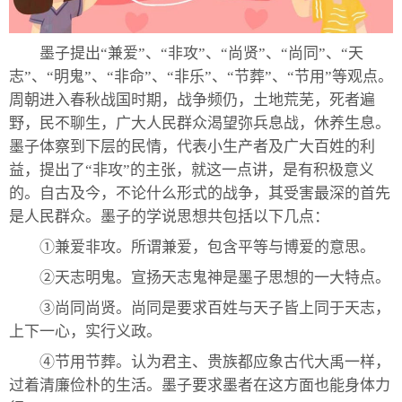
墨子提出“兼爱”、“非攻”、“尚贤”、“尚同”、“天
志”、“明鬼”、“非命”、“非乐”、“节葬”、“节用”等观点。
周朝进入春秋战国时期，战争频仍，土地荒芜，死者遍
野，民不聊生，广大人民群众渴望弥兵息战，休养生息。
墨子体察到下层的民情，代表小生产者及广大百姓的利
益，提出了“非攻”的主张，就这一点讲，是有积极意义
的。自古及今，不论什么形式的战争，其受害最深的首先
是人民群众。墨子的学说思想共包括以下几点：
①兼爱非攻。所谓兼爱，包含平等与博爱的意思。
②天志明鬼。宣扬天志鬼神是墨子思想的一大特点。
③尚同尚贤。尚同是要求百姓与天子皆上同于天志，
上下一心，实行义政。
④节用节葬。认为君主、贵族都应象古代大禹一样，
过着清廉俭朴的生活。墨子要求墨者在这方面也能身体力