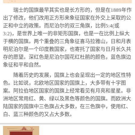
瑞士的国旗最早其实也是长方形的，但是在1889年作
出了修改，他们改用正方形来象征国家在外交上采取的公
正和中立的政策。而尼泊尔的双三角旗，比例5:4(或
3:2)，是世界上唯一的非矩形国旗，也是一在比例上纵大
于横的国旗。两个重叠的三角象征喜马拉雅山，日和月表
明尼泊尔是一个印度教国家，也寄托了国家与日月长久共
存的愿望。深红色是尼泊尔国花红杜鹃的颜色，蓝色旗边
象征和平和自然。
随着历史的发展，国旗上也会呈现出一定的地区性特
色。比如说，北欧地区国家的国旗上，大多带有十字图
案。阿拉伯地区国家的国旗上经常看见有月亮和星星。非
洲地区常用红、黄、绿以及黑色等颜色的国旗。而欧洲大
陆国家的国旗中三色旗占大多数，在三色旗中，使用红、
白、蓝三种颜色的又占大多数。