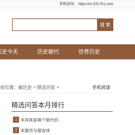
手机访问：
https://m.531761.com
历史今天
历史朝代
世界历史
当前位置：
解历史
>
精选问答
>
手机阅读
精选问答本月排行
1
辛弃疾是哪个朝代的
2
宋徽宗与瘦金体