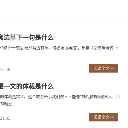
窝边草下一句是什么
草”的下一句是“既然窝边有草，何必满山再跑”，出自《胡雪岩全传·平
阅读全文>>
 17:48
罐一文的体裁是什么
的体裁是寓言。这个故事告诉我们做人不能像铁罐那样骄傲自大，目
和发...
阅读全文>>
 21:31