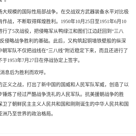
场大规模的国际性局部战争。在交战双方武器装备水平对比极
，不断取得辉煌胜利。1950年10月25日至1951年6月10
进行了5次战役，把侵略军从鸭绿江和图们江边赶回到“三八
场反侵略战争胜利的基础。此后，又构筑起铜墙铁壁般的纵深
中朝军队不仅把战线在“三八线”附近稳定下来，而且还进行了
1953年7月27日在停战协定上签字。
战消息后为胜利而欢呼。
的正义之战，打出了新中国的国威和人民军队军威，创造了以
步锤炼了经过严酷战争洗礼的人民军队。抗美援朝战争的胜
保卫了朝鲜民主主义人民共和国和刚刚诞生的中华人民共和国
亚洲乃至世界的政治格局。