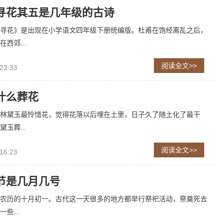
寻花其五是几年级的古诗
寻花》是出现在小学语文四年级下册统编版。杜甫在饱经离乱之后，
西郊...
阅读全文>>
23:33
什么葬花
林黛玉最怜惜花，觉得花落以后埋在土里，日子久了随土化了最干
玉葬...
阅读全文>>
16:23
节是几月几号
农历的十月初一。古代这一天很多的地方都举行祭祀活动，祭奠死去
些...