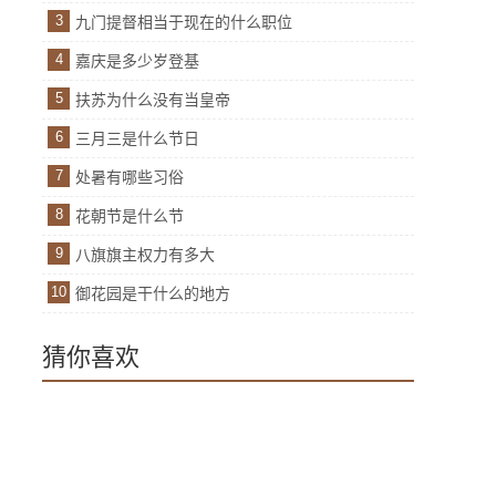
3
九门提督相当于现在的什么职位
4
嘉庆是多少岁登基
5
扶苏为什么没有当皇帝
6
三月三是什么节日
7
处暑有哪些习俗
8
花朝节是什么节
9
八旗旗主权力有多大
10
御花园是干什么的地方
猜你喜欢