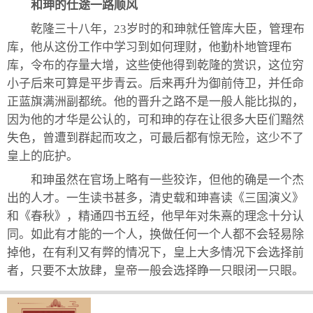
和珅的仕途一路顺风
乾隆三十八年，23岁时的和珅就任管库大臣，管理布
库，他从这份工作中学习到如何理财，他勤朴地管理布
库，令布的存量大增，这些使他得到乾隆的赏识，这位穷
小子后来可算是平步青云。后来再升为御前侍卫，并任命
正蓝旗满洲副都统。他的晋升之路不是一般人能比拟的，
因为他的才华是公认的，可和珅的存在让很多大臣们黯然
失色，曾遭到群起而攻之，可最后都有惊无险，这少不了
皇上的庇护。
和珅虽然在官场上略有一些狡诈，但他的确是一个杰
出的人才。一生读书甚多，清史载和珅喜读《三国演义》
和《春秋》，精通四书五经，他早年对朱熹的理念十分认
同。如此有才能的一个人，换做任何一个人都不会轻易除
掉他，在有利又有弊的情况下，皇上大多情况下会选择前
者，只要不太放肆，皇帝一般会选择睁一只眼闭一只眼。