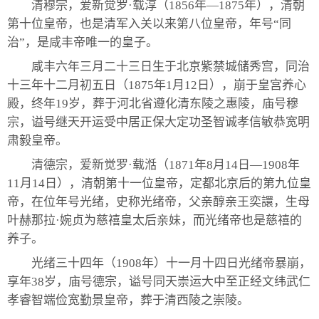
清穆宗，爱新觉罗·载淳（1856年—1875年），清朝
第十位皇帝，也是清军入关以来第八位皇帝，年号“同
治”，是咸丰帝唯一的皇子。
咸丰六年三月二十三日生于北京紫禁城储秀宫，同治
十三年十二月初五日（1875年1月12日），崩于皇宫养心
殿，终年19岁，葬于河北省遵化清东陵之惠陵，庙号穆
宗，谥号继天开运受中居正保大定功圣智诚孝信敏恭宽明
肃毅皇帝。
清德宗，爱新觉罗·载湉（1871年8月14日—1908年
11月14日），清朝第十一位皇帝，定都北京后的第九位皇
帝，在位年号光绪，史称光绪帝，父亲醇亲王奕譞，生母
叶赫那拉·婉贞为慈禧皇太后亲妹，而光绪帝也是慈禧的
养子。
光绪三十四年（1908年）十一月十四日光绪帝暴崩，
享年38岁，庙号德宗，谥号同天崇运大中至正经文纬武仁
孝睿智端俭宽勤景皇帝，葬于清西陵之崇陵。