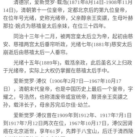
清德宗，爱新觉罗·载湉(1871年8月14日-1908年11月
14日)，清朝第十一位皇帝，定都北京后的第九位皇帝，
在位年号光绪，史称光绪帝，父亲醇亲王奕譞，生母叶赫
那拉·婉贞为慈禧皇太后亲妹，在位三十四年。
同治十三年十二月，被两宫皇太后立为帝，起初由慈
安、慈禧两宫太后垂帘听政，光绪七年(1881年)慈安太后
崩逝后由慈禧太后一人垂帘。
光绪十五年(1889年)，载湉亲政，此后虽名义上归政
于光绪帝，实际上大权仍掌握在慈禧太后手中。
爱新觉罗·溥仪（1906年2月7日—1967年10月17
日），清朝末代皇帝，也是中国历史上最后一个皇帝，字
耀之，号浩然，也称清废帝或宣统帝，醇贤亲王奕譞之
孙，载沣长子，母亲苏完瓜尔佳·幼兰。
爱新觉罗·溥仪曾在1909年到1912年、1917年7月1日
到1917年7月12日两次在位，1967年10月17日，溥仪因肾
癌在北京逝世，享年61岁，先葬于八宝山，后迁于清西陵