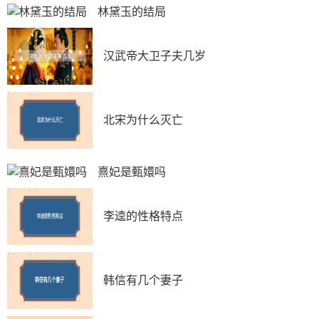
林黛玉的结局
汉武帝大卫子夫几岁
北宋为什么灭亡
熹妃是甄嬛吗
李逵的性格特点
韩信有几个妻子　