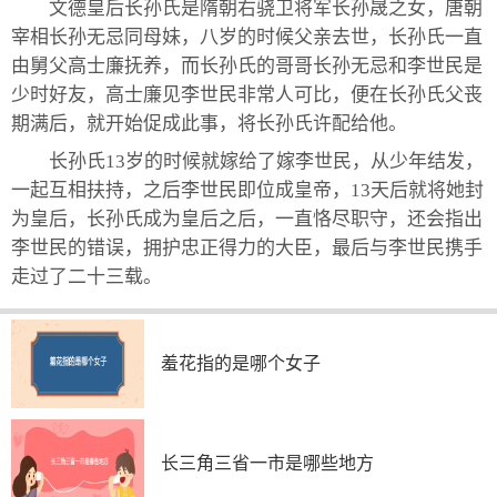
文德皇后长孙氏是隋朝右骁卫将军长孙晟之女，唐朝
宰相长孙无忌同母妹，八岁的时候父亲去世，长孙氏一直
由舅父高士廉抚养，而长孙氏的哥哥长孙无忌和李世民是
少时好友，高士廉见李世民非常人可比，便在长孙氏父丧
期满后，就开始促成此事，将长孙氏许配给他。
长孙氏13岁的时候就嫁给了嫁李世民，从少年结发，
一起互相扶持，之后李世民即位成皇帝，13天后就将她封
为皇后，长孙氏成为皇后之后，一直恪尽职守，还会指出
李世民的错误，拥护忠正得力的大臣，最后与李世民携手
走过了二十三载。
羞花指的是哪个女子
长三角三省一市是哪些地方