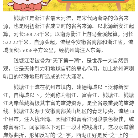
钱塘江是浙江省最大河流，是宋代两浙路的命名来
源，也是明初浙江省成立时的省名来源。以北源新安江起
算，河长588.73千米；以南源衢江上游马金溪起算，河长
522.22千米。自源头起，流经今安徽省南部和浙江省，流
域面积55058平方公里，经杭州湾注入东海。
钱塘江潮被誉为“天下第一潮”，是世界一大自然奇
观，它是天体引力和地球自转的离心作用，加上杭州湾喇
叭口的特殊地形所造成的特大涌潮。
钱塘江干流在杭州市境内，建德梅城以上泛称新安
江，自梅城以下，分别称为桐江、富春江、钱塘江。钱塘
江两岸蕴藏着极其丰富的旅游资源，是全省最重要的旅游
线。钱塘江发源于安徽南部黄山地区的青芝埭尖，流经14
个县市，注入杭州湾。因桐江和富春江河段景色极佳，统
称富春江。闻家堰以下河口一段才称钱塘江，这段水道貌
岸然曲折，形如反写的“之”字，西湖正好是反“之”上的一