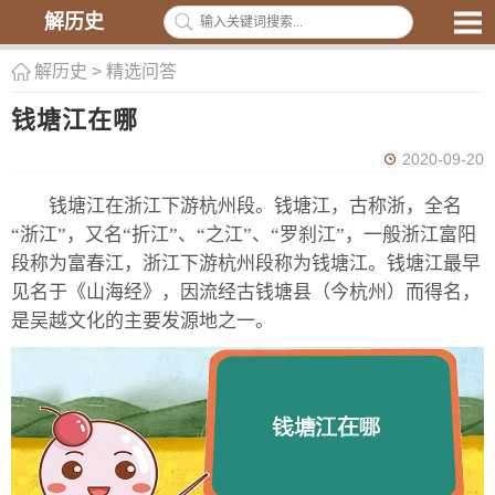
解历史
解历史
>
精选问答
钱塘江在哪
2020-09-20
钱塘江在浙江下游杭州段。钱塘江，古称浙，全名
“浙江”，又名“折江”、“之江”、“罗刹江”，一般浙江富阳
段称为富春江，浙江下游杭州段称为钱塘江。钱塘江最早
见名于《山海经》，因流经古钱塘县（今杭州）而得名，
是吴越文化的主要发源地之一。