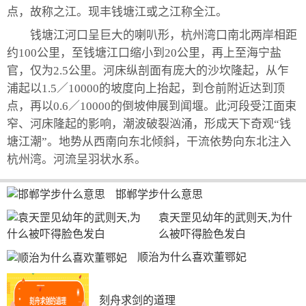
点，故称之江。现丰钱塘江或之江称全江。
钱塘江河口呈巨大的喇叭形，杭州湾口南北两岸相距
约100公里，至钱塘江口缩小到20公里，再上至海宁盐
官，仅为2.5公里。河床纵剖面有庞大的沙坎隆起，从乍
浦起以1.5／10000的坡度向上抬起，到仓前附近达到顶
点，再以0.6／10000的倒坡伸展到闻堰。此河段受江面束
窄、河床隆起的影响，潮波破裂汹涌，形成天下奇观“钱
塘江潮”。地势从西南向东北倾斜，干流依势向东北注入
杭州湾。河流呈羽状水系。
邯郸学步什么意思
袁天罡见幼年的武则天,为什
么被吓得脸色发白
顺治为什么喜欢董鄂妃
刻舟求剑的道理