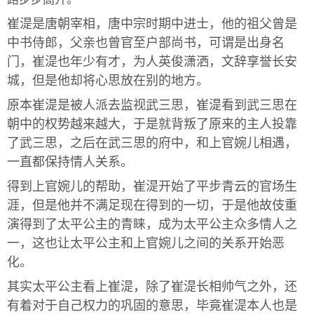
崔湜是唐朝宰相，唐中宗时期中进士，他的祖父曾是
中书侍郎，父亲也曾官至户部尚书，可谓是出身名
门，崔湜也年少有才，为人英俊潇洒，文辞享誉长安
城，但是他却将心思放在别的地方。
原本崔湜是被人派去监视武三思，崔湜看到武三思在
朝中的权势越来越大，于是就背叛了原来的主人投靠
了武三思，之后在武三思的府中，和上官婉儿相遇，
一直都保持情人关系。
得到上官婉儿的帮助，崔湜开始了平步青云的官场生
涯，但是他并不满足现在得到的一切，于是他故伎重
演得到了太平公主的青睐，成为太平公主众多情人之
一，这也让太平公主和上官婉儿之间的关系开始恶
化。
其实太平公主看上崔湜，除了崔湜长相帅气之外，还
有着对于自己权力的巩固的意思，毕竟崔湜本人也是