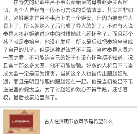
在野史的记载中吕不韦跟秦始皇的母亲赵姬关系密
切，两个人曾经有一段不可言说的爱情故事。其实并非如
此，赵姬原本是吕不韦府上的一个姬妾，但因为被秦异人
看上了，所以就纳入了后宫成了异人的妃子。不过有人说
秦异人将赵姬纳进宫中的时候她就已经怀孕了，而且那个
孩子就是秦始皇，他没有发现，所以最后就把秦始皇当成
了自己的儿子。但是这种说法并不可靠，当时秦异人贵为
一国之君，不可能连自己的妃子有没有怀孕都不知道，况
且宫中那么多太医，他不可能被骗。好多的人将吕不韦当
成太监一定是因为嫪毐，当初这个人也被传出跟赵姬私
通，而且是明目张胆的跟赵姬在一起。他是当初被吕不韦
送进宫的假太监，为了讨赵姬的欢心不得手段，还想篡
权，最后被秦始皇杀了。
古人在清明节放风筝是希望什么