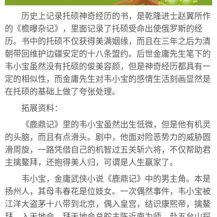
历史上记录托硕神奇经历的书，是乾隆进士赵翼所作
的《檐曝杂记》，里面记录了托硕受命出使俄罗斯的经
历。书中的托硕不仅获得美满姻缘，而且在三年之后为清
朝带回维护边疆安定的十八条盟约。后世金庸先生笔下的
韦小宝虽然没有托硕的俊美容颜，但是神奇经历都具有一
定的相似性，而金庸先生对韦小宝的感情生活刻画显然是
在托硕的基础上做了夸张处理。
拓展资料：
《鹿鼎记》里的韦小宝虽然出生低微，但是他有机灵
的头脑，而且有点滑头。剧中，他面对险恶势力的威胁圆
滑周旋，一路凭借自己的机智过五关斩六将，不仅帮助君
主擒鳌拜，还抱得美人归，可谓是人生赢家了。
韦小宝，金庸武侠小说《鹿鼎记》中的男主角。本是
扬州人，其母韦春花是位妓女。一次偶然事件，韦小宝被
江洋大盗茅十八带到北京，偶入皇宫，结识康熙帝，擒鳌
拜，入天地会，拜天地会总舵主陈近南为师。赴五台山探