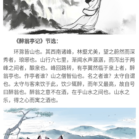
《醉翁亭记》节选：
环滁皆山也。其西南诸峰，林壑尤美，望之蔚然而深
秀者，琅琊也。山行六七里，渐闻水声潺潺，而泻出于两
峰之间者，酿泉也。峰回路转，有亭翼然临于泉上者，醉
翁亭也。作亭者谁？山之僧智仙也。名之者谁？太守自谓
也。太守与客来饮于此，饮少辄醉，而年又最高，故自号
曰醉翁也。醉翁之意不在酒，在乎山水之间也。山水之
乐，得之心而寓之酒也。