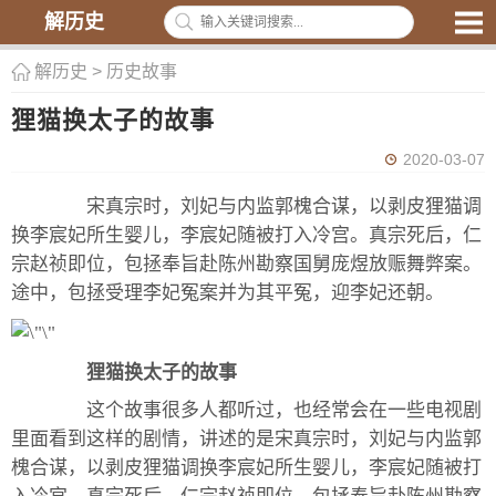
解历史
解历史
>
历史故事
狸猫换太子的故事
2020-03-07
宋真宗时，刘妃与内监郭槐合谋，以剥皮狸猫调
换李宸妃所生婴儿，李宸妃随被打入冷宫。真宗死后，仁
宗赵祯即位，包拯奉旨赴陈州勘察国舅庞煜放赈舞弊案。
途中，包拯受理李妃冤案并为其平冤，迎李妃还朝。
狸猫换太子的故事
这个故事很多人都听过，也经常会在一些电视剧
里面看到这样的剧情，讲述的是宋真宗时，刘妃与内监郭
槐合谋，以剥皮狸猫调换李宸妃所生婴儿，李宸妃随被打