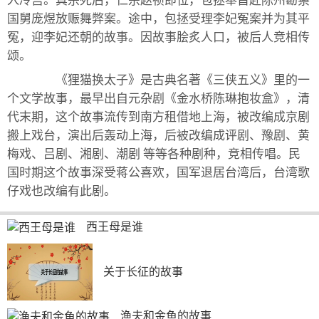
入冷宫。真宗死后，仁宗赵祯即位，包拯奉旨赴陈州勘察
国舅庞煜放赈舞弊案。途中，包拯受理李妃冤案并为其平
冤，迎李妃还朝的故事。因故事脍炙人口，被后人竞相传
颂。
《狸猫换太子》是古典名著《三侠五义》里的一
个文学故事，最早出自元杂剧《金水桥陈琳抱妆盒》，清
代末期，这个故事流传到南方租借地上海，被改编成京剧
搬上戏台，演出后轰动上海，后被改编成评剧、豫剧、黄
梅戏、吕剧、湘剧、潮剧 等等各种剧种，竞相传唱。民
国时期这个故事深受蒋公喜欢，国军退居台湾后，台湾歌
仔戏也改编有此剧。
西王母是谁
关于长征的故事
渔夫和金鱼的故事