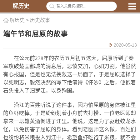
解历史
解历史
>
历史故事
端午节和屈原的故事
2020-05-13
在公元前278年的农历五月初五这天，屈原听到了秦
军攻破楚国都城的消息后，悲愤交加，心如刀割。他虽然
有心报国，但是也无法挽救这一局面了，于是屈原选择了
以死明志，毅然决然的写下绝笔诗《怀沙》之后，便抱着
石头投入了汨罗江，以身殉国。
沿江的百姓听说了这件事，因为怕屈原的身体被江里
的鱼虾吃掉，于是纷纷划着小舟前去打捞。一位老医师却
拿来一坛雄黄酒倒进了江里。他说，这是为了驱赶蛟龙水
怪，以免伤害了屈原的身体。看到老医师这么做，百姓们
也纷纷将米粮投入到江中，希望鱼虾吃饱了米粮，就不会