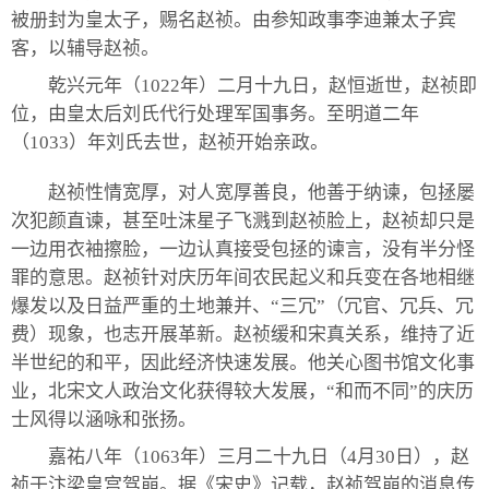
被册封为皇太子，赐名赵祯。由参知政事李迪兼太子宾
客，以辅导赵祯。
乾兴元年（1022年）二月十九日，赵恒逝世，赵祯即
位，由皇太后刘氏代行处理军国事务。至明道二年
（1033）年刘氏去世，赵祯开始亲政。
赵祯性情宽厚，对人宽厚善良，他善于纳谏，包拯屡
次犯颜直谏，甚至吐沫星子飞溅到赵祯脸上，赵祯却只是
一边用衣袖擦脸，一边认真接受包拯的谏言，没有半分怪
罪的意思。赵祯针对庆历年间农民起义和兵变在各地相继
爆发以及日益严重的土地兼并、“三冗”（冗官、冗兵、冗
费）现象，也志开展革新。赵祯缓和宋真关系，维持了近
半世纪的和平，因此经济快速发展。他关心图书馆文化事
业，北宋文人政治文化获得较大发展，“和而不同”的庆历
士风得以涵咏和张扬。
嘉祐八年（1063年）三月二十九日（4月30日），赵
祯于汴梁皇宫驾崩。据《宋史》记载，赵祯驾崩的消息传