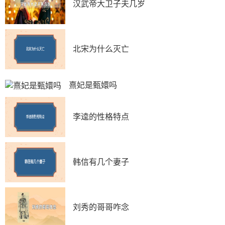
汉武帝大卫子夫几岁
北宋为什么灭亡
熹妃是甄嬛吗
李逵的性格特点
韩信有几个妻子　
刘秀的哥哥咋念