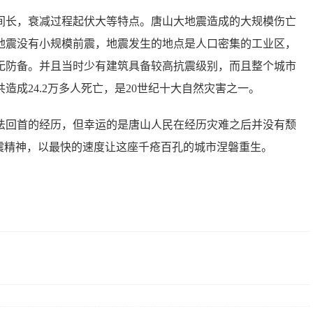
间长，衰减过程起伏大等特点。唐山大地震造成的大规模伤亡
地震没有小规模前震，地震发生的地点是人口密集的工业区，
无防备。并且当时少有建筑具备较高抗震级别，而且整个城市
成24.2万多人死亡，是20世纪十大自然灾害之一。
法回首的经历，但幸运的是唐山人民在经历灾难之后并没有颓
震精神，以最快的速度让这座千疮百孔的城市涅磐重生。