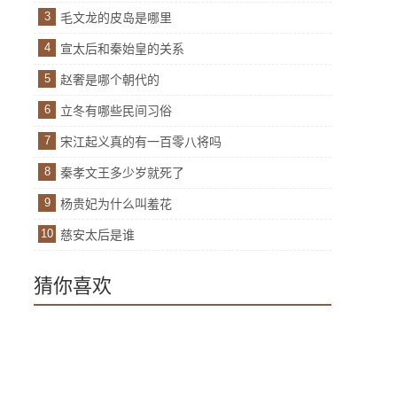
3
毛文龙的皮岛是哪里
4
宣太后和秦始皇的关系
5
赵奢是哪个朝代的
6
立冬有哪些民间习俗
7
宋江起义真的有一百零八将吗
8
秦孝文王多少岁就死了
9
杨贵妃为什么叫羞花
10
慈安太后是谁
猜你喜欢