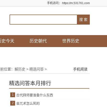
手机访问：
https://m.531761.com
历史今天
历史朝代
世界历史
当前位置：
解历史
>
精选问答
>
手机阅读
精选问答本月排行
1
古代拜师要准备什么东西
2
金兀术怎么死的