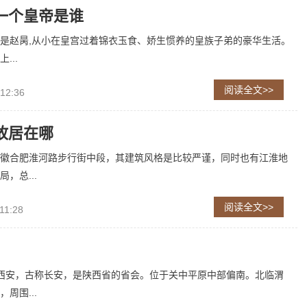
一个皇帝是谁
是赵昺,从小在皇宫过着锦衣玉食、娇生惯养的皇族子弟的豪华生活。
...
阅读全文>>
 12:36
故居在哪
徽合肥淮河路步行街中段，其建筑风格是比较严谨，同时也有江淮地
，总...
阅读全文>>
11:28
西安，古称长安，是陕西省的省会。位于关中平原中部偏南。北临渭
周围...