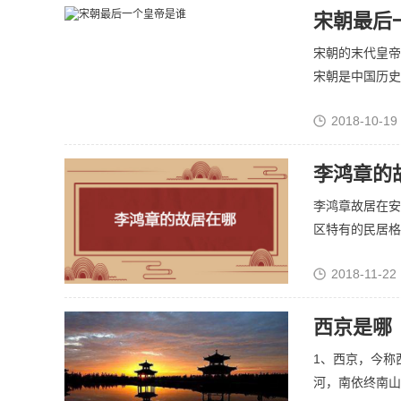
宋朝最后
宋朝的末代皇帝
宋朝是中国历史上
2018-10-19
李鸿章的
李鸿章故居在安
区特有的民居格局
2018-11-22 
西京是哪
1、西京，今称
河，南依终南山，