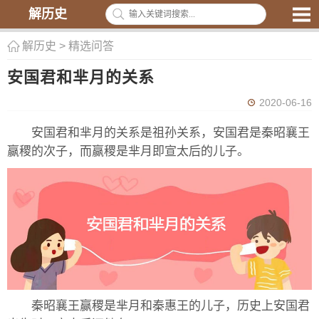
解历史
解历史
>
精选问答
安国君和芈月的关系
2020-06-16
安国君和芈月的关系是祖孙关系，安国君是秦昭襄王
赢稷的次子，而赢稷是芈月即宣太后的儿子。
秦昭襄王赢稷是芈月和秦惠王的儿子，历史上安国君