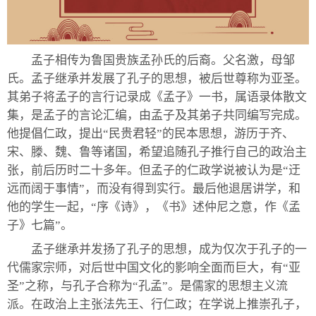
孟子相传为鲁国贵族孟孙氏的后裔。父名激，母邹
氏。孟子继承并发展了孔子的思想，被后世尊称为亚圣。
其弟子将孟子的言行记录成《孟子》一书，属语录体散文
集，是孟子的言论汇编，由孟子及其弟子共同编写完成。
他提倡仁政，提出“民贵君轻”的民本思想，游历于齐、
宋、滕、魏、鲁等诸国，希望追随孔子推行自己的政治主
张，前后历时二十多年。但孟子的仁政学说被认为是“迂
远而阔于事情”，而没有得到实行。最后他退居讲学，和
他的学生一起，“序《诗》，《书》述仲尼之意，作《孟
子》七篇”。
孟子继承并发扬了孔子的思想，成为仅次于孔子的一
代儒家宗师，对后世中国文化的影响全面而巨大，有“亚
圣”之称，与孔子合称为“孔孟”。是儒家的思想主义流
派。在政治上主张法先王、行仁政；在学说上推崇孔子，