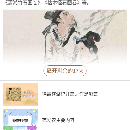
《潇湘竹石图卷》《枯木怪石图卷》等。
展开剩余的17%
宋朝文学十足发达，诗、词、散文都有伟大成就。宋
徐霞客游记开篇之作是哪篇
诗虽不及唐诗，但远在明清之上，正在编撰的《全宋诗》
收录宋诗作品达十六万多首。杨万里的诗歌清新活泼，以
天然风景为主;范成大的诗歌关心民生，诗风清丽秀婉;陆
游的诗以爱国著称，他的诗对偶工整，后人言“好对偶被
范爱农主要内容
放翁用尽”。苏轼的诗变化多端，雄放洒脱，并长于各种