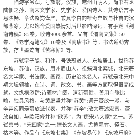
陆游字务观，号放翁，汉族，越州山阴人，尚书右丞
陆佃之孙，南宋文学家、史学家、爱国诗人。其诗语言平
易晓畅、章法整饬谨严，兼具李白的雄奇奔放与杜甫的沉
郁悲凉，尤以饱含爱国热情对后世影响深远。有手定《剑
南诗稿》85卷，收诗9000余首。又有《渭南文集》50
卷、《老学庵笔记》10卷及《南唐书》等。书法遒劲奔
放，存世墨迹有《苦寒帖》等。
苏轼字子瞻、和仲，号铁冠道人、东坡居士，世称苏
东坡、苏仙，汉族，眉州眉山人，祖籍河北栾城，北宋著
名文学家、书法家、画家，历史治水名人。苏轼是北宋中
期文坛领袖，在诗、词、散文、书、画等方面取得很高成
就。文纵横恣肆;诗题材广阔，清新豪健，善用夸张比
喻，独具风格，与黄庭坚并称“苏黄”;词开豪放一派，与
辛弃疾同是豪放派代表，并称“苏辛”;散文著述宏富，豪
放自如，与欧阳修并称“欧苏”，为“唐宋八大家”之一。苏
轼善书，“宋四家”之一;擅长文人画，尤擅墨竹、怪石、
枯木等。作品有《东坡七集》《东坡易传》《东坡乐府》