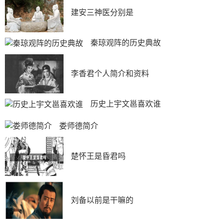
建安三神医分别是
秦琼观阵的历史典故
李香君个人简介和资料
历史上宇文邕喜欢谁
娄师德简介
楚怀王是昏君吗
刘备以前是干嘛的