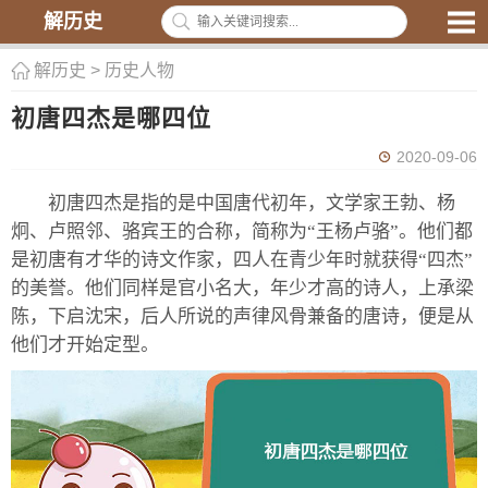
解历史
解历史
>
历史人物
初唐四杰是哪四位
2020-09-06
初唐四杰是指的是中国唐代初年，文学家王勃、杨
炯、卢照邻、骆宾王的合称，简称为“王杨卢骆”。他们都
是初唐有才华的诗文作家，四人在青少年时就获得“四杰”
的美誉。他们同样是官小名大，年少才高的诗人，上承梁
陈，下启沈宋，后人所说的声律风骨兼备的唐诗，便是从
他们才开始定型。