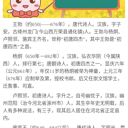
王勃（约650|——676年），唐代诗人。汉族，字子
安。古绛州龙门(今山西万荣县通化镇)人。王勃与杨炯、
卢照邻、骆宾王齐名，世称“初唐四杰”，其中王勃是“初
唐四杰”之首。
杨炯（650年－692年），汉族，弘农华阴（今属陕
西）人，排行第七；唐朝诗人，初唐四杰之一。显庆六年
（公元661年），年仅11岁的杨炯被举为神童，上元三年
（676年）应制举及第，授校书郎。后又任崇文馆学士，
迁詹事、司直。
卢照邻，初唐诗人。字升之，自号幽忧子，汉族，幽
州范阳（治今河北省涿州市）人，其生卒年史无明载，后
人有多种说法，有三子，现其后人居住在河北省正定县
内。
骆宾王（约640—684以后），唐代诗人，字观光。婺