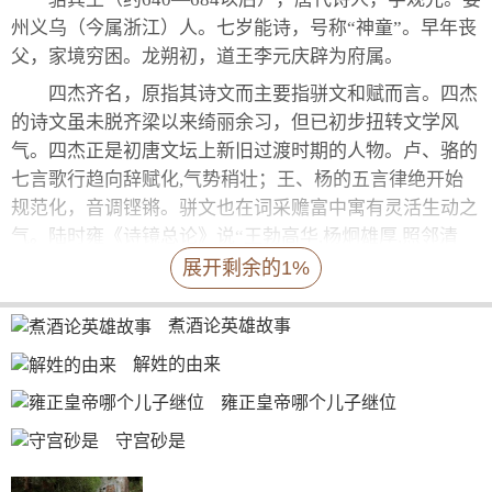
州义乌（今属浙江）人。七岁能诗，号称“神童”。早年丧
父，家境穷困。龙朔初，道王李元庆辟为府属。
四杰齐名，原指其诗文而主要指骈文和赋而言。四杰
的诗文虽未脱齐梁以来绮丽余习，但已初步扭转文学风
气。四杰正是初唐文坛上新旧过渡时期的人物。卢、骆的
七言歌行趋向辞赋化,气势稍壮；王、杨的五言律绝开始
规范化，音调铿锵。骈文也在词采赡富中寓有灵活生动之
气。陆时雍《诗镜总论》说“王勃高华,杨炯雄厚,照邻清
藻，宾王坦易，子安其最杰乎？调入初唐，时带六朝锦
展开剩余的1%
色。”
煮酒论英雄故事
解姓的由来
雍正皇帝哪个儿子继位
守宫砂是