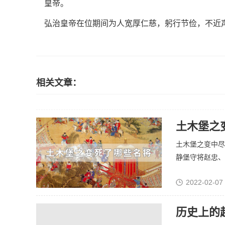
皇帝。
弘治皇帝在位期间为人宽厚仁慈，躬行节俭，不近
相关文章：
土木堡之
土木堡之变中尽
静堡守将赵忠、肃
2022-02-07
历史上的