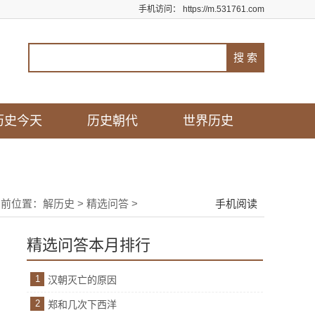
手机访问：
https://m.531761.com
历史今天
历史朝代
世界历史
当前位置：
解历史
>
精选问答
>
手机阅读
精选问答本月排行
1
汉朝灭亡的原因
2
郑和几次下西洋