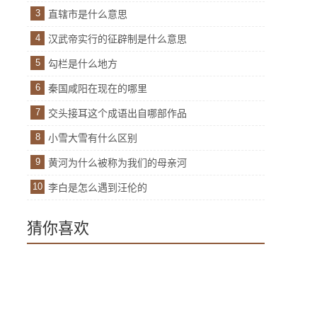
3
直辖市是什么意思
4
汉武帝实行的征辟制是什么意思
5
勾栏是什么地方
6
秦国咸阳在现在的哪里
7
交头接耳这个成语出自哪部作品
8
小雪大雪有什么区别
9
黄河为什么被称为我们的母亲河
10
李白是怎么遇到汪伦的
猜你喜欢