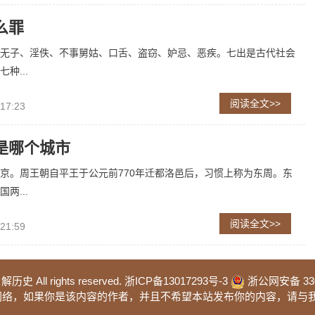
么罪
无子、淫佚、不事舅姑、口舌、盗窃、妒忌、恶疾。七出是古代社会
种...
阅读全文>>
 17:23
是哪个城市
京。周王朝自平王于公元前770年迁都洛邑后，习惯上称为东周。东
两...
阅读全文>>
 21:59
 解历史 All rights reserved.
浙ICP备13017293号-3
浙公网安备 3302
于网络，如果你是该内容的作者，并且不希望本站发布你的内容，请与