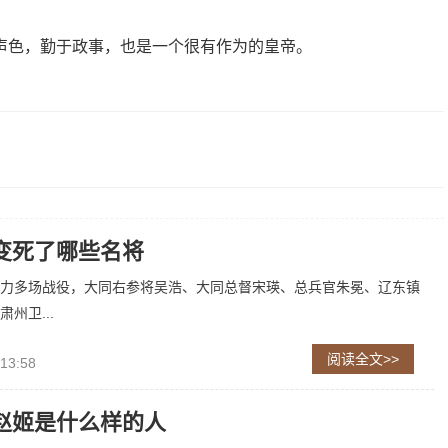
声色，勤于政事，也是一个很有作为的皇帝。
变死了哪些名将
力多场战役，大同右参将吴浩、大同总督宋瑛、总兵官朱冕、辽东镇
州卫...
阅读全文>>
 13:58
赵姬是什么样的人