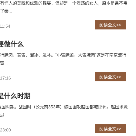
有惊人的美貌和优雅的舞姿，但却是一个淫荡的女人，原本是吕不韦
秦...
阅读全文>>
11:54
要做什么
行腌肉、赏雪、溜冰、进补。“小雪腌菜，大雪腌肉”这是在南京流行
...
阅读全文>>
 17:16
是什么时期
战国时期。战国时（公元前353年）魏国围攻赵国都城邯郸。赵国求救
...
阅读全文>>
 23:00