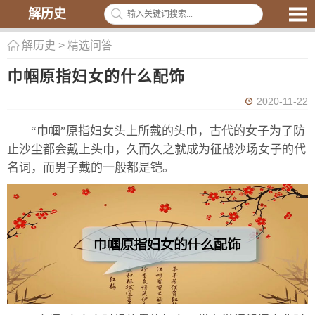
解历史
解历史
>
精选问答
巾帼原指妇女的什么配饰
2020-11-22
“巾帼”原指妇女头上所戴的头巾，古代的女子为了防
止沙尘都会戴上头巾，久而久之就成为征战沙场女子的代
名词，而男子戴的一般都是铠。