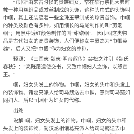
“巾帼”由来古时候的贵族妇女，常在举行祭把大典时
戴一种用丝织品或发丝制成的头饰，这种头巾式的头饰叫
巾帼，其上还装缀着一些金珠玉翠制成的珍贵首饰。巾帼
的种类及颜色有多种，如用细长的马尾制作的叫“剪耄
帼”；用黑中透红颜色制作的叫“绀缯帼”。因巾帼这类物
品是古代妇女的高贵装饰，人们便称女中豪杰为“巾帼英
雄”，后人又把“巾帼”作为妇女的尊称。
释源：《三国志·魏志·明帝叡传》裴松之注引《魏氏
春秋》：“亮既屡遣使交书，又致巾帼妇人之饰，以怒宣
王。”
帼，妇女头发上的饰物。巾帼，妇女的头巾和头发上
的装饰物。诸葛亮派人给司马魏送去巾帼，意谓司马懿如
同妇人。后以“巾帼”为妇女的代称。
出处
说解:帼，妇女头发上的饰物。巾帼，妇女的头巾和
头发上的装饰物。蜀汉丞相诸葛亮派人给司马懿送去巾