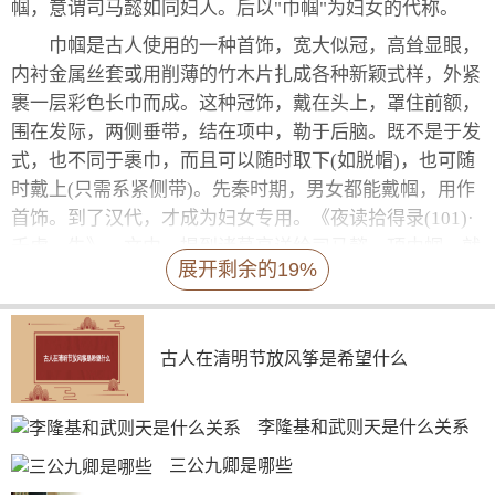
帼，意谓司马懿如同妇人。后以"巾帼"为妇女的代称。
巾帼是古人使用的一种首饰，宽大似冠，高耸显眼，
内衬金属丝套或用削薄的竹木片扎成各种新颖式样，外紧
裹一层彩色长巾而成。这种冠饰，戴在头上，罩住前额，
围在发际，两侧垂带，结在项中，勒于后脑。既不是于发
式，也不同于裹巾，而且可以随时取下(如脱帽)，也可随
时戴上(只需系紧侧带)。先秦时期，男女都能戴帼，用作
首饰。到了汉代，才成为妇女专用。《夜读拾得录(101)·
千虑一失》一文中，提到诸葛亮送给司马懿一顶巾帼，就
展开剩余的19%
是讥讽司马懿像个女人，不敢与蜀兵交战。司马懿当然受
不了如此激将，但他并没有中诸葛亮的圈套。在汉代，宫
廷贵族夫人戴帼，还算做一种礼仪。因而，巾帼遂成了妇
古人在清明节放风筝是希望什么
女的代称。宋代抗金女将梁红玉;近代民主革命家秋瑾，
人赞她们是巾帼英雄、巾帼豪杰，意义就十分明白了。
巾帼不易保存，后世早已弃用。长期以来，人们能知
李隆基和武则天是什么关系
此词，却未曾见过实物形状。四川彭山崖墓发掘出土一件
三公九卿是哪些
摄裳行走状的女俑，头上戴着如冠的首饰，罩在前额，勒