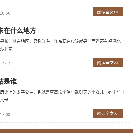
阅读全文>>
16:56
东在什么地方
是长江以东地区，又称江左。江东现在应该就是江西省还有福建北
北南...
阅读全文>>
 15:15
姑是谁
历史上的太平公主，也就是唐高宗李治与武则天的小女儿，她生前非
母...
阅读全文>>
17:08