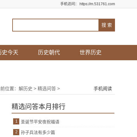
手机访问：
https://m.531761.com
历史今天
历史朝代
世界历史
当前位置：
解历史
>
精选问答
>
手机阅读
精选问答本月排行
1
圣诞节平安夜祝福语
2
孙子兵法有多少篇