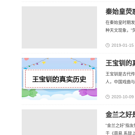
秦始皇荧
在秦始皇时期发
种天文现象，“荧惑
2019-01-15
王宝钏的
王宝钏是古代传
人，中国戏曲与民
2020-10-09
金兰之好
“金兰之好”指
于《周易.系辞上.