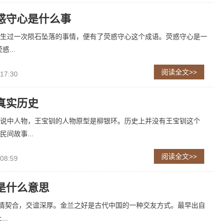
惑守心是什么事
生过一次陨石坠落的事情，便有了荧惑守心这个成语。荧惑守心是一
...
阅读全文>>
 17:30
真实历史
说中人物，王宝钏的人物原型是柳银环。历史上并没有王宝钏这个
间故事...
阅读全文>>
 08:59
是什么意思
友情契合，交谊深厚。金兰之好是古代中国的一种交友方式。最早出自
..