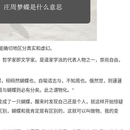
能确切地区分真实和虚幻。
，哲学家即文学家。是道家学派的代表人物之一，崇尚自由，
蝶，栩栩然蝴蝶也，自喻适志与，不知周也。俄然觉，则蘧蘧
周与蝴蝶则必有分矣。此之谓物化。”
变成了一只蝴蝶，醒来时发现自己还是个人，就这样开始惊疑
区别，蝴蝶和我肯定是有区别的，这就可以叫做物、我的变