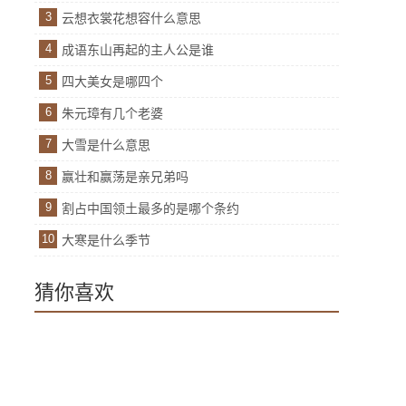
3
云想衣裳花想容什么意思
4
成语东山再起的主人公是谁
5
四大美女是哪四个
6
朱元璋有几个老婆
7
大雪是什么意思
8
赢壮和赢荡是亲兄弟吗
9
割占中国领土最多的是哪个条约
10
大寒是什么季节
猜你喜欢