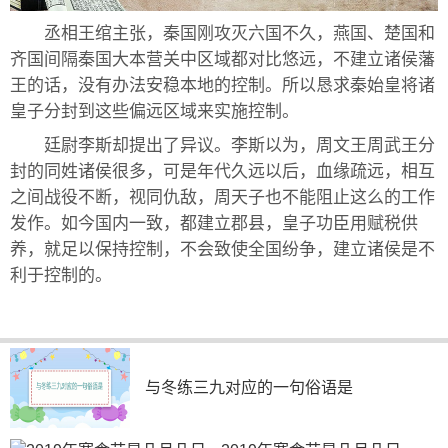
丞相王绾主张，秦国刚攻灭六国不久，燕国、楚国和
齐国间隔秦国大本营关中区域都对比悠远，不建立诸侯藩
王的话，没有办法安稳本地的控制。所以恳求秦始皇将诸
皇子分封到这些偏远区域来实施控制。
廷尉李斯却提出了异议。李斯以为，周文王周武王分
封的同姓诸侯很多，可是年代久远以后，血缘疏远，相互
之间战役不断，视同仇敌，周天子也不能阻止这么的工作
发作。如今国内一致，都建立郡县，皇子功臣用赋税供
养，就足以保持控制，不会致使全国纷争，建立诸侯是不
利于控制的。
与冬练三九对应的一句俗语是