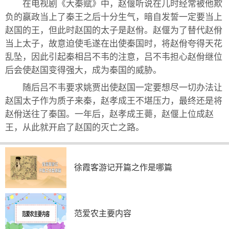
在电视剧《大秦赋》中，赵偃听说在儿时经常被他欺
负的赢政当上了秦王之后十分生气，暗自发誓一定要当上
赵国的王，但此时赵国的太子是赵佾。赵偃为了替代赵佾
当上太子，故意迫使毛遂在出使秦国时，将赵佾夸得天花
乱坠，因此引起秦相吕不韦的注意，吕不韦担心赵佾继位
后会使赵国变得强大，成为秦国的威胁。
随后吕不韦要求姚贾出使赵国一定要想尽一切办法让
赵国太子作为质子来秦，赵孝成王不堪压力，最终还是将
赵佾送往了秦国。一年后，赵孝成王薨，赵偃上位成赵
王，从此就开启了赵国的灭亡之路。
徐霞客游记开篇之作是哪篇
范爱农主要内容