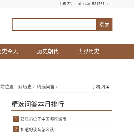
手机访问：
https://m.531761.com
历史今天
历史朝代
世界历史
当前位置：
解历史
>
精选问答
>
手机阅读
精选问答本月排行
1
鼓浪屿位于中国哪座城市
2
祖逖的读音怎么读