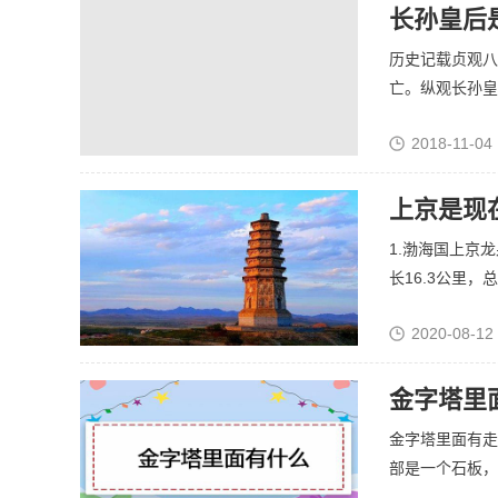
长孙皇后
历史记载贞观八
亡。纵观长孙皇后
2018-11-04 
上京是现
1.渤海国上京
长16.3公里，总.
2020-08-12
金字塔里
金字塔里面有走
部是一个石板，石