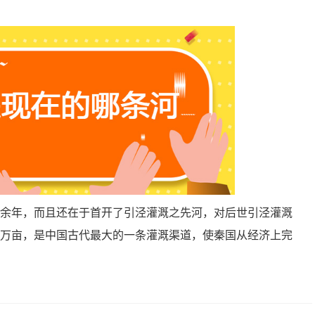
0余年，而且还在于首开了引泾灌溉之先河，对后世引泾灌溉
0万亩，是中国古代最大的一条灌溉渠道，使秦国从经济上完