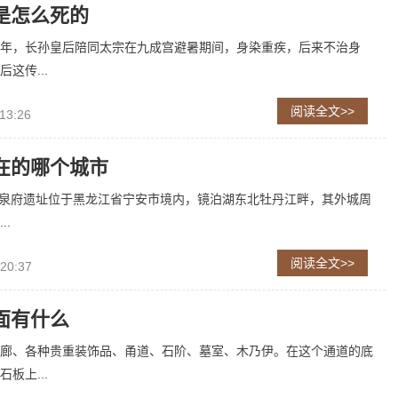
是怎么死的
年，长孙皇后陪同太宗在九成宫避暑期间，身染重疾，后来不治身
这传...
阅读全文>>
13:26
在的哪个城市
龙泉府遗址位于黑龙江省宁安市境内，镜泊湖东北牡丹江畔，其外城周
..
阅读全文>>
 20:37
面有什么
廊、各种贵重装饰品、甬道、石阶、墓室、木乃伊。在这个通道的底
板上...