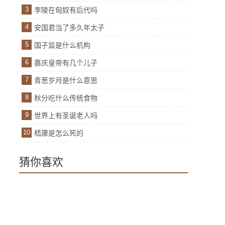
3
李陵在匈奴有后代吗
4
安国君当了多久年太子
5
国子监是什么机构
6
嘉庆皇帝有几个儿子
7
青葱岁月是什么意思
8
秋分吃什么传统食物
9
世界上有圣诞老人吗
10
嵇康是怎么死的
猜你喜欢