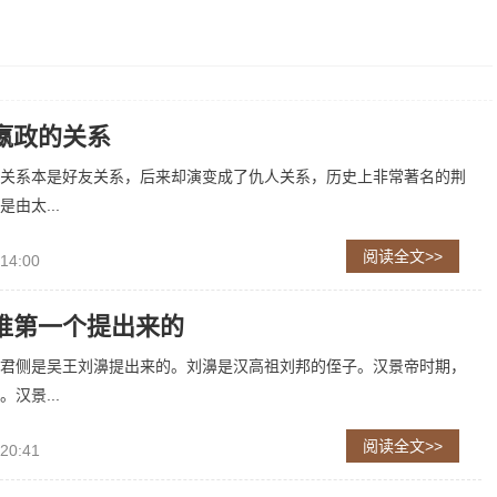
嬴政的关系
关系本是好友关系，后来却演变成了仇人关系，历史上非常著名的荆
由太...
阅读全文>>
 14:00
谁第一个提出来的
君侧是吴王刘濞提出来的。刘濞是汉高祖刘邦的侄子。汉景帝时期，
汉景...
阅读全文>>
 20:41