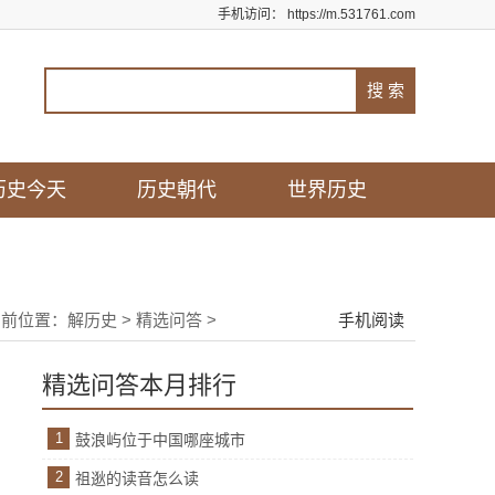
手机访问：
https://m.531761.com
历史今天
历史朝代
世界历史
当前位置：
解历史
>
精选问答
>
手机阅读
精选问答本月排行
1
鼓浪屿位于中国哪座城市
2
祖逖的读音怎么读