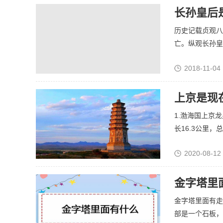
长孙皇后
历史记载贞观八
亡。纵观长孙皇后
2018-11-04 
上京是现
1.渤海国上京
长16.3公里，总.
2020-08-12
金字塔里
金字塔里面有走
部是一个石板，石