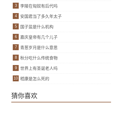
3
李陵在匈奴有后代吗
4
安国君当了多久年太子
5
国子监是什么机构
6
嘉庆皇帝有几个儿子
7
青葱岁月是什么意思
8
秋分吃什么传统食物
9
世界上有圣诞老人吗
10
嵇康是怎么死的
猜你喜欢