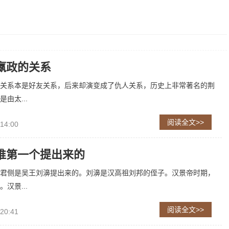
嬴政的关系
关系本是好友关系，后来却演变成了仇人关系，历史上非常著名的荆
由太...
阅读全文>>
 14:00
谁第一个提出来的
君侧是吴王刘濞提出来的。刘濞是汉高祖刘邦的侄子。汉景帝时期，
汉景...
阅读全文>>
 20:41