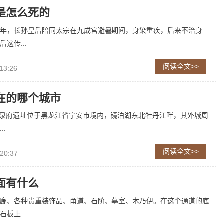
是怎么死的
年，长孙皇后陪同太宗在九成宫避暑期间，身染重疾，后来不治身
这传...
阅读全文>>
13:26
在的哪个城市
龙泉府遗址位于黑龙江省宁安市境内，镜泊湖东北牡丹江畔，其外城周
..
阅读全文>>
 20:37
面有什么
廊、各种贵重装饰品、甬道、石阶、墓室、木乃伊。在这个通道的底
板上...